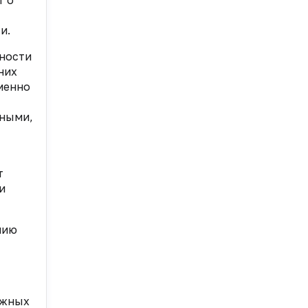
т о
и.
тности
них
менно
нными,
т
и
нию
ежных