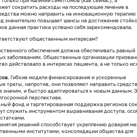
олько при наличии симптомов (как сейчас), а
ожет сократить расходы на последующее лечение в
средства можно направить на инновационную терапию
ход значительно повышает шансы на достижение стойк
онов данная практика успешно себя зарекомендовала.
ответствуют общественным интересам?
арственного обеспечения должна обеспечивать равный
лых заболеваниях. Общественные организации призва
во действовало в интересах пациента, а не только ис
сов
. Гибкие модели финансирования и ускоренные
е траты, напротив, они позволяют направить средст
е значим, и быстро адаптироваться к новым данным. 
лгосрочной перспективе.
вный фонд и таргетированная поддержка регионов со
ут служить инструментом выравнивания доступа, осо
статками.
ринятия решений способствует укреплению доверия м
твенными институтами, консолидации общества для