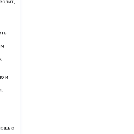
волит,
ить
ом
к
но и
.
омощью