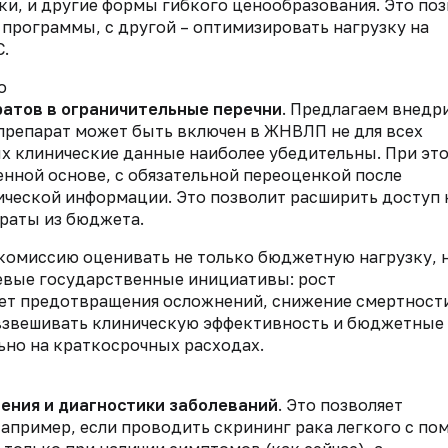
ки, и другие формы гибкого ценообразования. Это поз
 программы, с другой – оптимизировать нагрузку на
.
о
атов в ограничительные перечни
. Предлагаем внедр
 препарат может быть включен в ЖНВЛП не для всех
рых клинические данные наиболее убедительны. При эт
нной основе, с обязательной переоценкой после
ческой информации. Это позволит расширить доступ 
траты из бюджета.
 комиссию оценивать не только бюджетную нагрузку, 
евые государственные инициативы: рост
ет предотвращения осложнений, снижение смертности
 взвешивать клиническую эффективность и бюджетные
ьно на краткосрочных расходах.
ения и диагностики заболеваний
. Это позволяет
Например, если проводить скрининг рака легкого с п