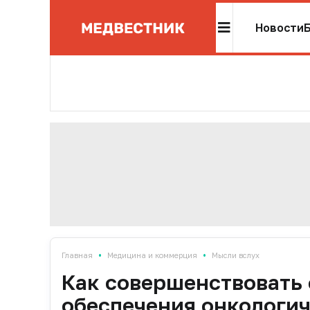
Новости
•
•
Главная
Медицина и коммерция
Мысли вслух
Как совершенствовать 
обеспечения онкологич