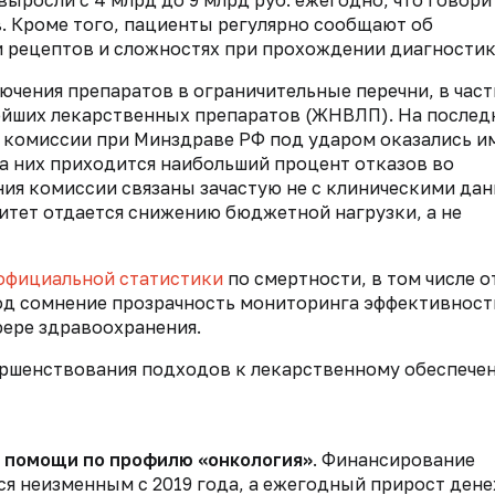
ыросли с 4 млрд до 9 млрд руб. ежегодно, что говори
. Кроме того, пациенты регулярно сообщают об
 рецептов и сложностях при прохождении диагностик
ючения препаратов в ограничительные перечни, в час
ейших лекарственных препаратов (ЖНВЛП). На послед
 комиссии при Минздраве РФ под ударом оказались и
а них приходится наибольший процент отказов во
ния комиссии связаны зачастую не с клиническими да
итет отдается снижению бюджетной нагрузки, а не
официальной статистики
по смертности, в том числе о
под сомнение прозрачность мониторинга эффективност
фере здравоохранения.
ершенствования подходов к лекарственному обеспече
 помощи по профилю «онкология»
. Финансирование
ся неизменным с 2019 года, а ежегодный прирост ден