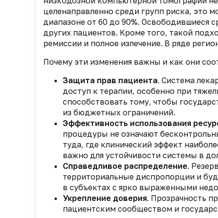
низкодозной компьютерной томографии не т
целенаправленно среди групп риска, это м
диапазоне от 60 до 90%. Освободившиеся 
других пациентов. Кроме того, такой под
ремиссии и полное излечение. В ряде реги
Почему эти изменения важны и как они со
Защита прав пациента
. Система лек
доступ к терапии, особенно при тяже
способствовать тому, чтобы государст
из бюджетных ограничений.
Эффективность использования ресур
процедуры не означают бесконтрольны
туда, где клинический эффект наиболе
важно для устойчивости системы в до
Справедливое распределение
. Резер
территориальные диспропорции и буд
в субъектах с ярко выраженными недо
Укрепление доверия
. Прозрачность п
пациентским сообществом и государс