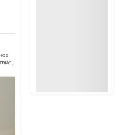
ное
твие,