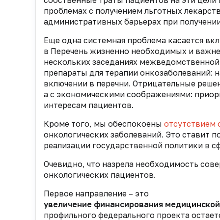
собственные траты пациентов на эти цели в
проблемах с получением льготных лекарств
административных барьерах при получении
Еще одна системная проблема касается вкл
в Перечень жизненно необходимых и важн
нескольких заседаниях межведомственной
препараты для терапии онкозаболеваний: н
включении в перечни. Отрицательные реше
а с экономическими соображениями: приор
интересам пациентов.
Кроме того, мы обеспокоены
отсутствием 
онкологических заболеваний. Это ставит 
реализации государственной политики в с
Очевидно, что назрела необходимость сов
онкологических пациентов.
Первое направление – это
увеличение финансирования медицинской
профильного федерального проекта остает