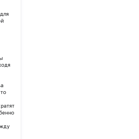
 для
ой
ны
ходя
ва
Это
кратят
бенно
ежду