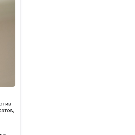
отив
ратов,