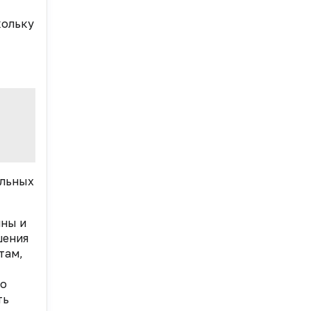
кольку
ельных
чны и
шения
там,
но
ть