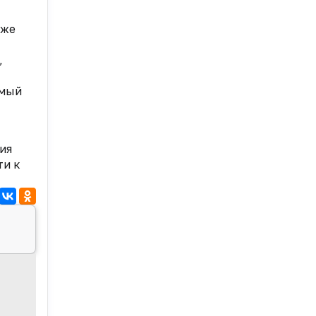
уже
,
имый
ия
ти к