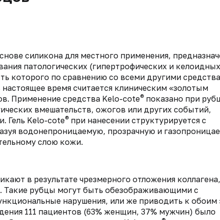
основе силикона для местного применения, предназна
вания патологических (гипертрофических и келоидных
сть которого по сравнению со всеми другими средств
в настоящее время считается клиническим «золотым
®
в. Применение средства Kelo-cote
показано при рубц
гических вмешательств, ожогов или других событий,
®
 Гель Kelo-cote
при нанесении структурируется с
азуя водонепроницаемую, прозрачную и газопроница
ельному слою кожи.
икают в результате чрезмерного отложения коллагена
й. Такие рубцы могут быть обезображивающими с
функциональные нарушения, или же приводить к обоим
ения 111 пациентов (63% женщин, 37% мужчин) было