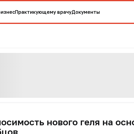
Бизнес
Практикующему врачу
Документы
осимость нового геля на осн
бцов