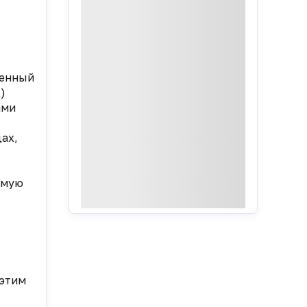
ченный
)
ами
ах,
емую
,
 этим