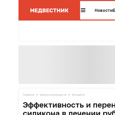
Новости
•
•
Главная
Школа клинициста
Алгоритм
Эффективность и перен
силикона в лечении ру