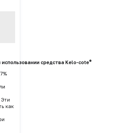
®
 использовании средства Kelo-cote
,7%
ли
 Эти
ть как
ри