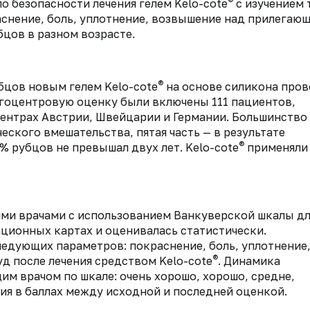
®
о безопасности лечения гелем Kelo-cote
с изучением 
аснение, боль, уплотнение, возвышение над прилегаю
бцов в разном возрасте.
®
бцов новым гелем Kelo-cote
на основе силикона про
ногоцентровую оценку были включены 111 пациентов,
центрах Австрии, Швейцарии и Германии. Большинство
еского вмешательства, пятая часть — в результате
®
% рубцов не превышал двух лет. Kelo-cote
применяли
ми врачами с использованием Ванкуверской шкалы дл
ционных картах и оценивалась статистически.
едующих параметров: покраснение, боль, уплотнение
®
д после лечения средством Kelo-cote
. Динамика
м врачом по шкале: очень хорошо, хорошо, средне,
ия в баллах между исходной и последней оценкой.