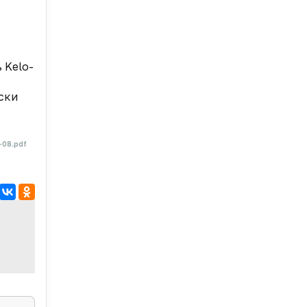
 Kelo-
ски
-08.pdf