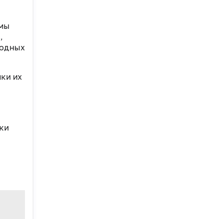
омы
,
ходных
ки их
нки