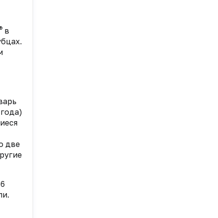
®
в
бцах.
м
варь
 года)
иеся
о две
другие
 6
ли.