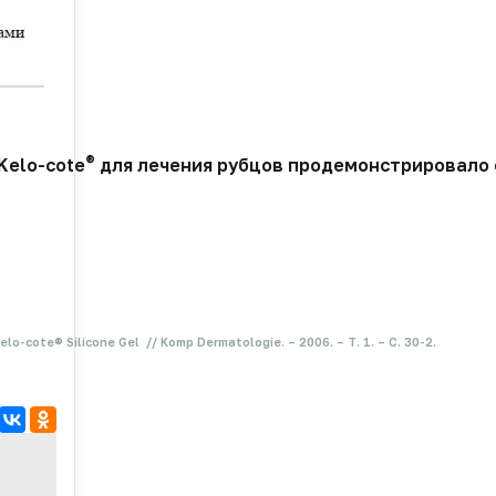
®
Kelo-cote
для лечения рубцов продемонстрировало е
cote® Silicone Gel // Komp Dermatologie. – 2006. – Т. 1. – С. 30-2.