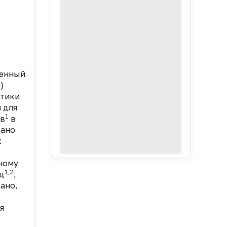
ченный
)
ктики
 для
1
ов
в
ано
х
ному
1,2
ец
,
ано,
я