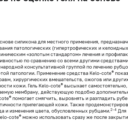
основе силикона для местного применения, предназна
вания патологических (гипертрофических и келоидных
линическим «золотым стандартом» лечения и профила
ивностью по сравнению со всеми другими средствами
народной консультативной группой по лечению рубц
®
этой патологии. Применение средства Kelo-cote
показ
травм, хирургических вмешательств, ожогов или други
®
сти кожи. Гель Kelo-cote
высыхает самостоятельно,
цаемую мембрану, действующую подобно дополнитель
®
cote
помогает смягчить, выровнять и разгладить руб
астичности прилегающей кожи. Также продемонстриров
2-4
а и изменения цвета, обусловленных рубцами.
Для
®
elo-cote
можно использовать сразу же после закрыти