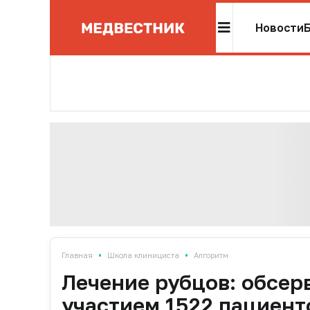
Новости
•
•
Главная
Школа клинициста
Алгоритм
Лечение рубцов: обсер
участием 1522 пациенто