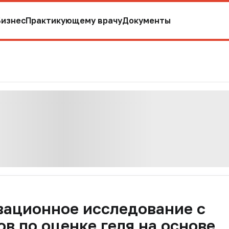
Бизнес
Практикующему врачу
Документы
вационное исследование с
в по оценке геля на основе