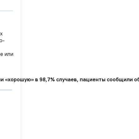
их
о-
е или
ли «хорошую» в 98,7% случаев, пациенты сообщили о