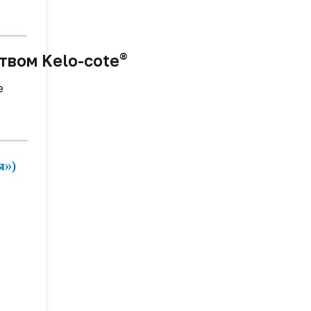
®
твом Kelo-cote
е