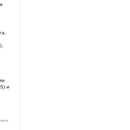
ле
ти,
).
ии
S) и
urgery