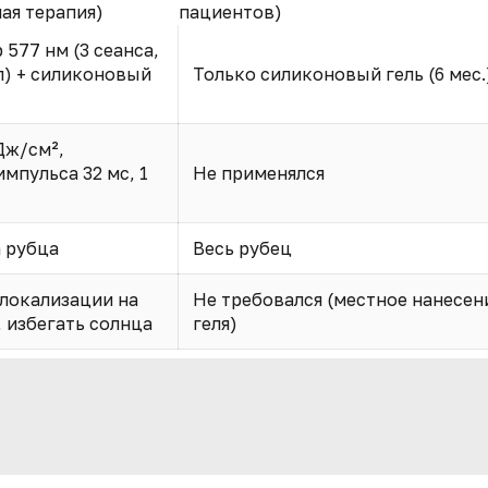
ая терапия)
пациентов)
577 нм (3 сеанса,
л) + силиконовый
Только силиконовый гель (6 мес.
Дж/см²,
мпульса 32 мс, 1
Не применялся
 рубца
Весь рубец
 локализации на
Не требовался (местное нанесен
 избегать солнца
геля)