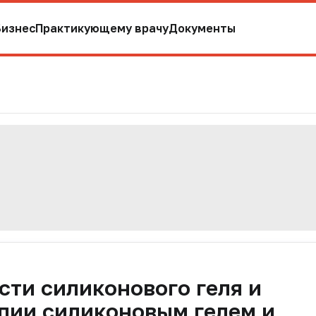
Бизнес
Практикующему врачу
Документы
ти силиконового геля и
пии силиконовым гелем и