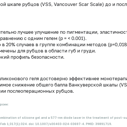
й шкале рубцов (VSS, Vancouver Scar Scale) до и пос
тельно лучшее улучшение по пигментации, эластичнос
авнению с одним гелем (p = < 0.001).
 в 20% случаев в группе комбинации методов (р=0,018
ечены для рубцов в области губ и груди.
кий профиль безопасности.
силиконового геля достоверно эффективнее монотерап
чимое снижение общего балла Ванкуверской шкалы (VS
ии послеоперационных рубцов.
рсии:
mbination of silicone gel and a 577-nm diode laser in the treatment of post-s
5 Feb 1;317(1):324. doi: 10.1007/s00403-024-03697-4. PMID: 39891719.