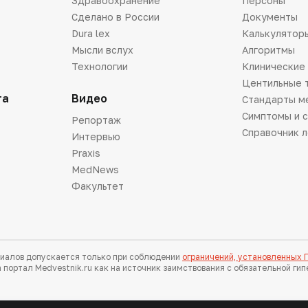
Здравоохранение
Персоны
Сделано в России
Документы
Dura lex
Калькулятор
Мысли вслух
Алгоритмы
Технологии
Клинические
Центильные 
та
Видео
Стандарты м
Симптомы и 
Репортаж
Справочник 
Интервью
Praxis
MedNews
Факультет
иалов допускается только при соблюдении
ограничений, установленных
 портал Medvestnik.ru как на источник заимствования с обязательной ги