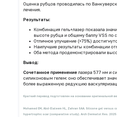
Оценка рубцов проводилась по Ванкуверско
лечения.
Результаты:
Комбинация гель+лазер показала значи
высоте рубца и общему баллу VSS по ср
Отличное улучшение (>75%) достигнуто
Наилучшие результаты комбинации отм
Оба метода продемонстрировали высо
Вывод:
Сочетанное применение
лазера 577 нм и 
силиконовым гелем: оно обеспечивает зна
более выраженную редукцию васкуляризац
Краткий перевод подготовлен на основании оригинальной ве
Mohamed EM, Abd-Elaleem HL, Zahran SAA. Silicone gel versus co
hypertrophic scar (comparative study). Arch Dermatol Res. 202