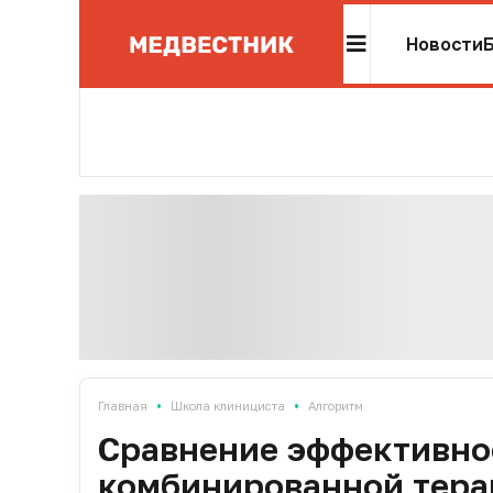
Новости
•
•
Главная
Школа клинициста
Алгоритм
Сравнение эффективнос
комбинированной тера