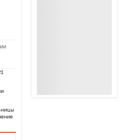
ии
21
ми
льницы
чение