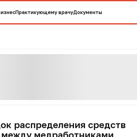
Бизнес
Практикующему врачу
Документы
ок распределения средств
 между медработниками