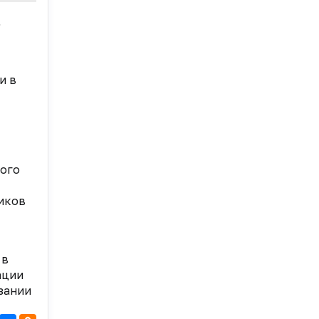
,
и в
вого
ников
 в
ации
азании