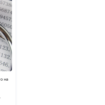
то на
т