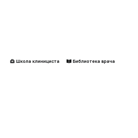
Школа клинициста
Библиотека врача
Новости
Справочники
Здравоохранение
Компании
Образование
Персоны
Наука
Документы
Центильные таблицы
Персоны
Технологии
Калькуляторы
Практика
Алгоритмы