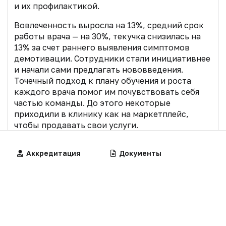
и их профилактикой.
Вовлеченность выросла на 13%, средний срок
работы врача — на 30%, текучка снизилась на
13% за счет раннего выявления симптомов
демотивации. Сотрудники стали инициативнее
и начали сами предлагать нововведения.
Точечный подход к плану обучения и роста
каждого врача помог им почувствовать себя
частью команды. До этого некоторые
приходили в клинику как на маркетплейс,
чтобы продавать свои услуги.
За последние пять лет медианная зарплата врача в
Алгоритмы
Аккредитация
Калькуляторы
Документы
коммерческой медицине выросла в 1,5 раза, а
среднего медперсонала — в 1,7 раза,
писал
«МВ».
При этом в частных клиниках наблюдается
дефицит молодых врачей: 88% позиций
рассчитаны на специалистов с опытом работы до
трех лет. Но таким кандидатам принадлежит
только 8% резюме.
Самыми востребованными