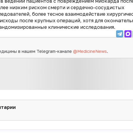
а в ведении пациентов с повреждением миокарда посл
олее низким риском смерти и сердечно-сосудистых
ледователей, более тесное взаимодействие хирургиче
исходы после крупных операций, хотя для окончатель
андомизированные клинические исследования.
едицины в нашем Telegram-канале
@MedicineNews
.
нтарии