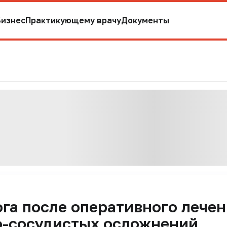
Бизнес
Практикующему врачу
Документы
га после оперативного лече
о-сосудистых осложнений