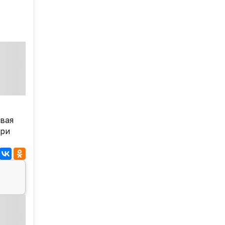
вая
при