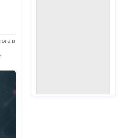
ога в
т