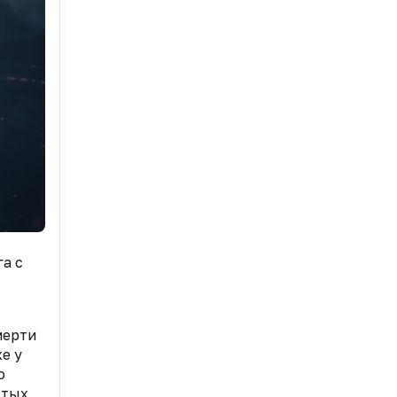
а с
мерти
е у
ю
стых