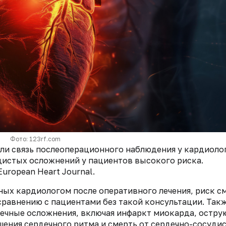
Фото: 123rf.com
ли связь послеоперационного наблюдения у кардиолог
дистых осложнений у пациентов высокого риска.
European Heart Journal.
нных кардиологом после оперативного лечения, риск с
 сравнению с пациентами без такой консультации. Такж
дечные осложнения, включая инфаркт миокарда, остру
шения сердечного ритма и смерть от сердечно-сосуди