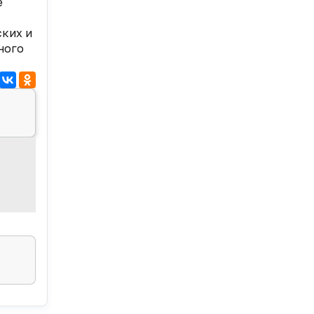
е
ских и
ного