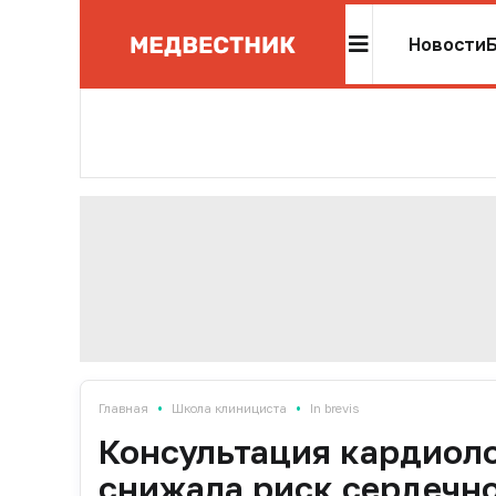
Новости
•
•
Главная
Школа клинициста
In brevis
Консультация кардиоло
снижала риск сердечн