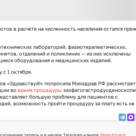
тов в расчете на численность населения остался пре
технических лабораторий, физиотерапевтических,
инетов, отделений и поликлиник — из них исключены
иеся оборудования и медицинских изделий.
 с 1 октября.
ов «Здравствуй!» попросила Минздрав РФ рассмотрет
ции во
время процедуры
эзофагогастродуоденоскоп
редставляет большую проблему для пациентов с
ей, возможность пройти процедуру за плату есть не 
охранения теперь и в нашем Telegram-канале
@medpharm
.