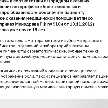
бия
»
в соответствии с
Порядком
оказания
лению по профилю «Анестезиология и
ы про обязанность обеспечить пациенту
дке
оказания медицинской помощи детям со
приказ Минздрава РФ № 910н от 13.11.2012)
ана уже почти 15 лет.
ми-стоматологами-терапевтами и зубными врачами в
бинетов, отделений и лабораторий включены
е гигиенисты стоматологические, зубные техники,
вичную доврачебную медико-санитарную помощь взро
аниях.
медицинских показаний к оказанию помощи после
устранение боли, такой специалист направляет пацие
специализированной медико-санитарной помощи врач
специализированную медико-санитарную помощь мож