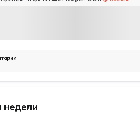
нтарии
я недели