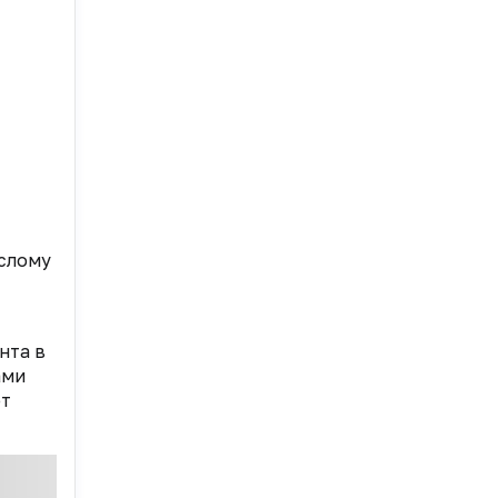
слому
нта в
ами
ет