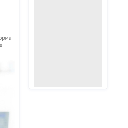
орма
е