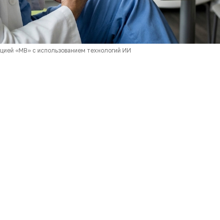
кцией «МВ» с использованием технологий ИИ
могут достигать 20 млрд руб. в год,
показал анализ
АЗ-Мед».
лекта оценила, как часто при диспансеризации не
аболевания (ХНИЗ), ранее диагностированные у паци
н в 2025 году 33,5% (2,3 млн случаев).
ксировались в Республике Удмуртия (50%), Ярославс
 реже — в городе Байконур (11%) и Воронежской обла
 системе, открывают событийный рейтинг недели.
ии сокращения сотрудников?
Опрос займет у вас 