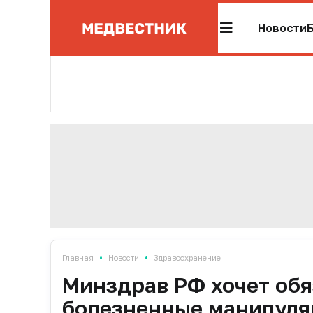
Новости
•
•
Главная
Новости
Здравоохранение
Минздрав РФ хочет обя
болезненные манипуля