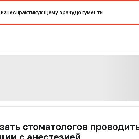
Бизнес
Практикующему врачу
Документы
зать стоматологов проводит
ции с анестезией