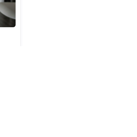
ентов.
кой
сти
2—3