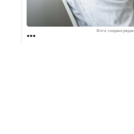
Фото: создано реда
***
Потери от неэффективной диспансеризации 
реестров счетов страховой компании «СОГ
Компания с помощью искусственного интел
выявляются хронические неинфекционные з
Средний по стране показатель оказался раве
Чаще всего признаки невыявления ХНИЗ фи
области (48%) и Ямало-Ненецком АО (44%),
(17%).
Результаты анализа, выявившего ошибки в
Обсуждают ли в вашей медорганизац