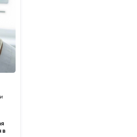
и
,
ая
 в