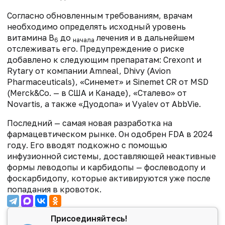
Согласно обновленным требованиям, врачам
необходимо определять исходный уровень
витамина B
до
лечения и в дальнейшем
6
начала
отслеживать его. Предупреждение о риске
добавлено к следующим препаратам: Crexont и
Rytary от компании Amneal, Dhivy (Avion
Pharmaceuticals), «Синемет» и Sinemet CR от MSD
(Merck&Co. — в США и Канаде), «Сталево» от
Novartis, а также «Дуодопа» и Vyalev от AbbVie.
Последний — самая новая разработка на
фармацевтическом рынке. Он одобрен FDA в 2024
году. Его вводят подкожно с помощью
инфузионной системы, доставляющей неактивные
формы леводопы и карбидопы — фослеводопу и
фоскарбидопу, которые активируются уже после
попадания в кровоток.
Присоединяйтесь!