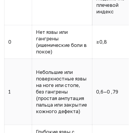
плечевой
индекс
Нет язвы или
гангрены
0
≥0,8
(ишемические боли в
покое)
Небольшие или
поверхностные язвы
на ноге или стопе,
1
без гангрены
0,6—0 ,79
(простая ампутация
пальца или закрытие
кожного дефекта)
Глубокие язвы с