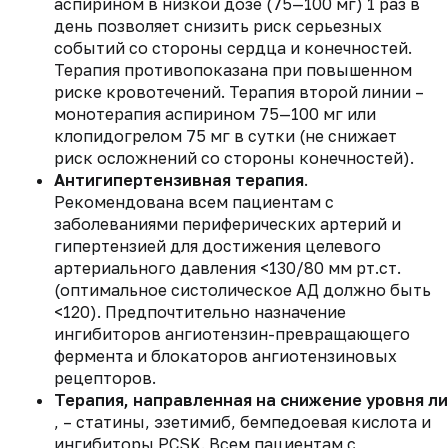
аспирином в низкой дозе (75—100 мг) 1 раз в
день позволяет снизить риск серьезных
событий со стороны сердца и конечностей.
Терапия противопоказана при повышенном
риске кровотечений. Терапия второй линии –
монотерапия аспирином 75—100 мг или
клопидогрелом 75 мг в сутки (не снижает
риск осложнений со стороны конечностей).
Антигипертензивная терапия
.
Рекомендована всем пациентам с
заболеваниями периферических артерий и
гипертензией для достижения целевого
артериального давления <130/80 мм рт.ст.
(оптимальное систолическое АД должно быть
<120). Предпочтительно назначение
ингибиторов ангиотензин-превращающего
фермента и блокаторов ангиотензиновых
рецепторов.
Терапия, направленная на снижение уровня л
, – статины, эзетимиб, бемпедоевая кислота и
ингибиторы PCSK. Всем пациентам с