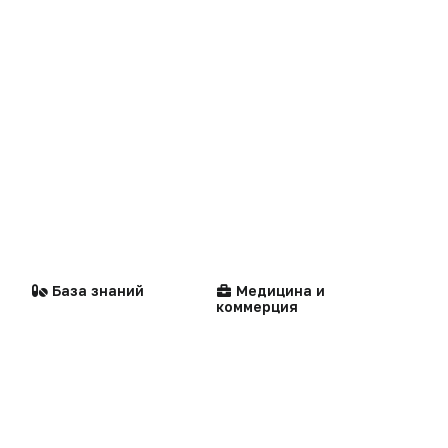
Презентация портала
Мысли вслух
Кейсы
Технологии
Логотипы портала
Видео
Контакты
Репортаж
Написать в редакцию
Интервью
Стандарты
Компании
медицинской помощи
Praxis
MedNews
База знаний
Медицина и
Факультет
коммерция
«Политика конфиденциальности»
«Основные виды деятельности компании»