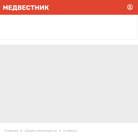
•
•
Главная
Школа клинициста
In brevis