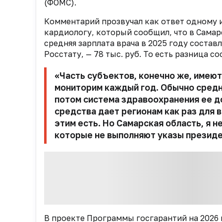
(ФОМС).
К
омментарий прозвучал как ответ одному 
кардиологу, который сообщил, что в Самар
средняя
зарплата
врача в 2025 году
составл
Росстату, — 78 тыс. руб
. То есть
разница
со
«Ч
асть субъектов, конечно же, имею
мониторим
каждый год.
Обычно средн
потом система здравоохранения ее д
средства дает регионам как раз для
этим есть.
Но
Самарская область, я н
которые не выполняют указ
ы
президе
В проекте Программы госгарантий на 2026