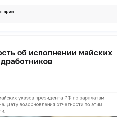
нтарии
ость об исполнении майских
едработников
майских указов президента РФ по зарплатам
а. Дату возобновления отчетности по этим
ли.