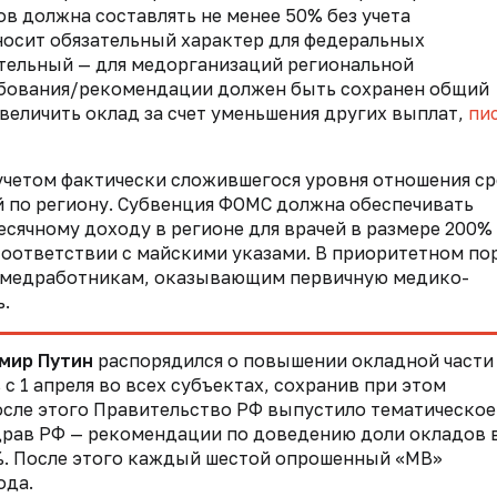
в должна составлять не менее 50% без учета
осит обязательный характер для федеральных
тельный — для медорганизаций региональной
бования/рекомендации должен быть сохранен общий
увеличить оклад за счет уменьшения других выплат,
пи
 учетом фактически сложившегося уровня отношения с
 по региону. Субвенция ФОМС должна обеспечивать
сячному доходу в регионе для врачей в размере 200%
соответствии с майскими указами. В приоритетном по
 медработникам, оказывающим первичную медико-
.
мир Путин
распорядился о повышении окладной части
 1 апреля во всех субъектах, сохранив при этом
осле этого Правительство РФ выпустило тематическое
здрав РФ — рекомендации по доведению доли окладов 
%. После этого каждый шестой опрошенный «МВ»
ода.