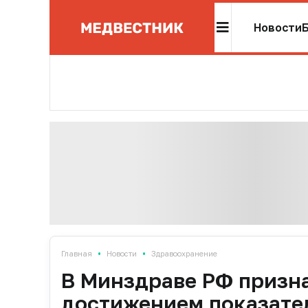
Новости
•
•
Главная
Новости
Здравоохранение
В Минздраве РФ призна
достижением показател