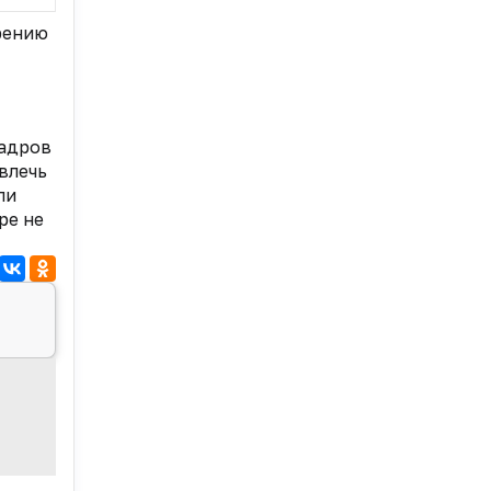
рению
кадров
влечь
ли
ре не