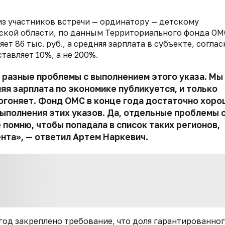
из участников встречи — ординатору — детскому
ской области,
по данным
Территориального фонда ОМ
яет
86 тыс. руб., а
средняя з
арплата
в субъекте, соглас
ставляет
10%,
а не 200%
.
т разные проблемы с выполнением этого указа.
Мы
яя зарплата по экономике
публикуется, и только
огоняет.
Ф
онд
О
МС в конце года достаточно хоро
 выполнения
этих
указов.
Да,
отдельные проблемы 
е помню,
чтобы
попадала в список
таких
регионов,
нт
а», — ответил Артем Наркевич.
 год
закреплено
требование,
что доля гарантированно