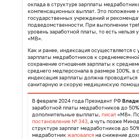
оклада в структуре зарплаты медработнико
компенсационных выплат. Это положение н
государственных учреждений и рекоменда
подведомственности. При выполнении тре
уровень заработной платы, то есть нельзя 
«МВ».
Как и ранее, индексация осуществляется с
зарплаты медработников к среднемесячной
сохранение отношения зарплаты к среднеме
среднего медперсонала в размере 100%, в 
индексация зарплаты должна проводиться
санитарную и скорую медицинскую помощь
В феврале 2024 года Президент РФ
Влади
заработной платы медработников до 50% с
дополнительные выплаты,
писал
«МВ». П
постановление № 343
, а чуть позже Мин
структуре зарплат медработников до 50
медработник
жаловался
на снижение дох