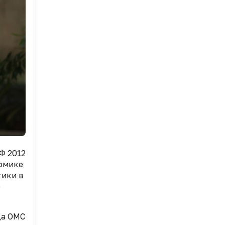
Ф 2012
номике
тики в
е
да ОМС