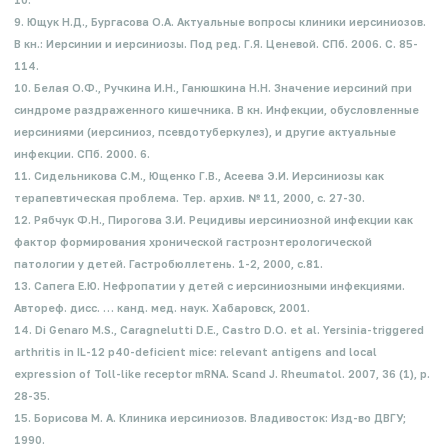
9. Ющук Н.Д., Бургасова О.А. Актуальные вопросы клиники иерсиниозов.
В кн.: Иерсинии и иерсиниозы. Под ред. Г.Я. Ценевой. СПб. 2006. С. 85-
114.
10. Белая О.Ф., Ручкина И.Н., Ганюшкина Н.Н. Значение иерсиний при
синдроме раздраженного кишечника. В кн. Инфекции, обусловленные
иерсиниями (иерсиниоз, псевдотуберкулез), и другие актуальные
инфекции. СПб. 2000. 6.
11. Сидельникова С.М., Ющенко Г.В., Асеева Э.И. Иерсиниозы как
терапевтическая проблема. Тер. архив. № 11, 2000, с. 27-30.
12. Рябчук Ф.Н., Пирогова З.И. Рецидивы иерсиниозной инфекции как
фактор формирования хронической гастроэнтерологической
патологии у детей. Гастробюллетень. 1-2, 2000, с.81.
13. Сапега Е.Ю. Нефропатии у детей с иерсиниозными инфекциями.
Автореф. дисс. … канд. мед. наук. Хабаровск, 2001.
14. Di Genaro M.S., Caragnelutti D.E., Castro D.O. et al. Yersinia-triggered
arthritis in IL-12 p40-deficient mice: relevant antigens and local
expression of Toll-like receptor mRNA. Scand J. Rheumatol. 2007, 36 (1), p.
28-35.
15. Борисова М. А. Клиника иерсиниозов. Владивосток: Изд-во ДВГУ;
1990.