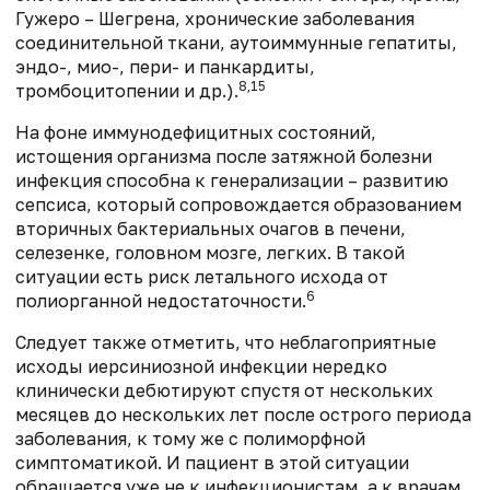
Гужеро – Шегрена, хронические заболевания
соединительной ткани, аутоиммунные гепатиты,
эндо-, мио-, пери- и панкардиты,
8,15
тромбоцитопении и др.).
На фоне иммунодефицитных состояний,
истощения организма после затяжной болезни
инфекция способна к генерализации – развитию
сепсиса, который сопровождается образованием
вторичных бактериальных очагов в печени,
селезенке, головном мозге, легких. В такой
ситуации есть риск летального исхода от
6
полиорганной недостаточности.
Следует также отметить, что неблагоприятные
исходы иерсиниозной инфекции нередко
клинически дебютируют спустя от нескольких
месяцев до нескольких лет после острого периода
заболевания, к тому же с полиморфной
симптоматикой. И пациент в этой ситуации
обращается уже не к инфекционистам, а к врачам