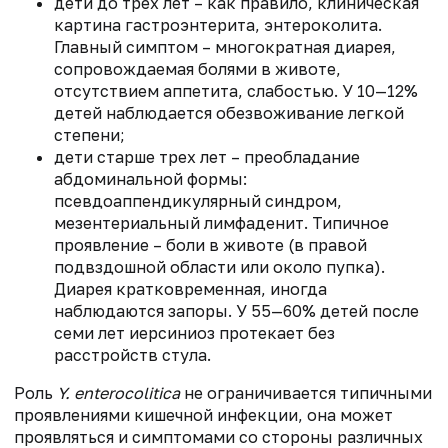
дети до трех лет – как правило, клиническая
картина гастроэнтерита, энтероколита.
Главный симптом – многократная диарея,
сопровождаемая болями в животе,
отсутствием аппетита, слабостью. У 10—12%
детей наблюдается обезвоживание легкой
степени;
дети старше трех лет – преобладание
абдоминальной формы:
псевдоаппендикулярный синдром,
мезентериальный лимфаденит. Типичное
проявление – боли в животе (в правой
подвздошной области или около пупка).
Диарея кратковременная, иногда
наблюдаются запоры. У 55—60% детей после
семи лет иерсиниоз протекает без
расстройств стула.
Роль
Y. enterocolitica
не ограничивается типичными
проявлениями кишечной инфекции, она может
проявляться и симптомами со стороны различных