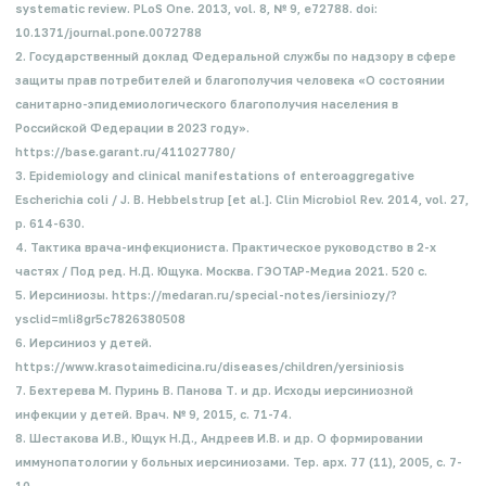
systematic review. PLoS One. 2013, vol. 8, № 9, e72788. doi:
10.1371/journal.pone.0072788
2. Государственный доклад Федеральной службы по надзору в сфере
защиты прав потребителей и благополучия человека «О состоянии
санитарно-эпидемиологического благополучия населения в
Российской Федерации в 2023 году».
https://base.garant.ru/411027780/
3. Epidemiology and clinical manifestations of enteroaggregative
Escherichia coli / J. B. Hebbelstrup [et al.]. Clin Microbiol Rev. 2014, vol. 27,
p. 614-630.
4. Тактика врача-инфекциониста. Практическое руководство в 2-х
частях / Под ред. Н.Д. Ющука. Москва. ГЭОТАР-Медиа 2021. 520 с.
5. Иерсиниозы. https://medaran.ru/special-notes/iersiniozy/?
ysclid=mli8gr5c7826380508
6. Иерсиниоз у детей.
https://www.krasotaimedicina.ru/diseases/children/yersiniosis
7. Бехтерева М. Пуринь В. Панова Т. и др. Исходы иерсиниозной
инфекции у детей. Врач. № 9, 2015, с. 71-74.
8. Шестакова И.В., Ющук Н.Д., Андреев И.В. и др. О формировании
иммунопатологии у больных иерсиниозами. Тер. арх. 77 (11), 2005, с. 7-
10.