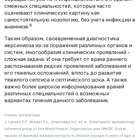
смежных специальностей, которые часто
оценивают клиническую картину как
самостоятельную нозологию, без учета инфекции в
8
анамнезе.
Таким образом, своевременная диагностика
иерсиниоза из-за поражения различных органов и
систем, многообразия клинических проявлений –
сложная задача. И она требует от врача раннего
распознавания редких проявлений заболевания и
его тяжелых осложнений, вплоть до развития
тяжелого сепсиса и септического шока. А также
важно более широкое информирование врачей
различных специальностей о возможных
вариантах течения данного заболевания.
Список литературы
1. Lanata C.F., Walker C.L., Olascoaga A.C. et al. Child health epidemiology
reference group of the World Health Organization and UNICEF. Global
causes of diarrheal disease mortality in children younger 5 years of age: a