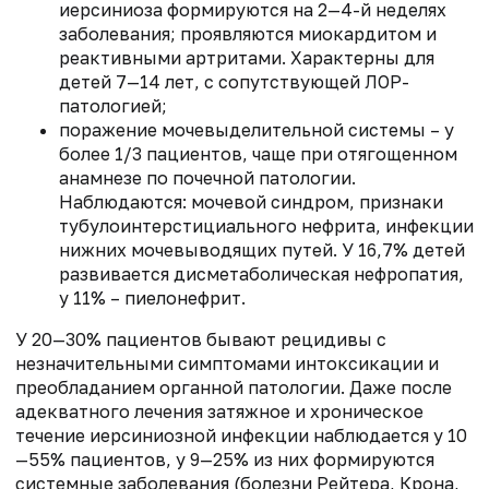
иерсиниоза формируются на 2—4-й неделях
заболевания; проявляются миокардитом и
реактивными артритами. Характерны для
детей 7—14 лет, с сопутствующей ЛОР-
патологией;
поражение мочевыделительной системы – у
более 1/3 пациентов, чаще при отягощенном
анамнезе по почечной патологии.
Наблюдаются: мочевой синдром, признаки
тубулоинтерстициального нефрита, инфекции
нижних мочевыводящих путей. У 16,7% детей
развивается дисметаболическая нефропатия,
у 11% – пиелонефрит.
У 20—30% пациентов бывают рецидивы с
незначительными симптомами интоксикации и
преобладанием органной патологии. Даже после
адекватного лечения затяжное и хроническое
течение иерсиниозной инфекции наблюдается у 10
—55% пациентов, у 9—25% из них формируются
системные заболевания (болезни Рейтера, Крона,