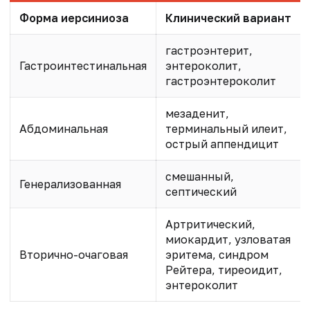
Форма иерсиниоза
Клинический вариант
гастроэнтерит,
Гастроинтестинальная
энтероколит,
гастроэнтероколит
мезаденит,
Абдоминальная
терминальный илеит,
острый аппендицит
смешанный,
Генерализованная
септический
Артритический,
миокардит, узловатая
Вторично-очаговая
эритема, синдром
Рейтера, тиреоидит,
энтероколит