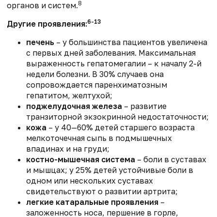
8
органов и систем.
6-13
Другие проявления:
печень
– у большинства пациентов увеличена
с первых дней заболевания. Максимальная
выраженность гепатомегалии – к началу 2-й
недели болезни. В 30% случаев она
сопровождается паренхиматозным
гепатитом, желтухой;
поджелудочная железа
– развитие
транзиторной экзокринной недостаточности;
кожа
– у 40—60% детей старшего возраста
мелкоточечная сыпь в подмышечных
впадинах и на груди;
костно-мышечная система
– боли в суставах
и мышцах; у 25% детей устойчивые боли в
одном или нескольких суставах
свидетельствуют о развитии артрита;
легкие катаральные проявления
–
заложенность носа, першение в горле,