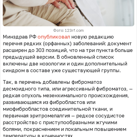
Фото: 123rf.com
Минздрав РФ
опубликовал
новую редакцию
перечня редких (орфанных) заболеваний: документ
расширен до 303 позиций, что на три пункта больше
предыдущей версии. В обновленный список
включены две нозологии и один дополнительный
синдром в составе уже существующей группы.
Так, в перечень добавлены фиброматоз
десмоидного типа, или агрессивный фиброматоз, —
редкая опухоль мезенхимального происхождения,
развивающаяся из фибробластов или
миофибробластов соединительной ткани, и
первичная эритромелалгия — редкое сосудистое
расстройство с приступообразными жгучими
болями, покраснением и локальным повышением
температуры в конечностях.