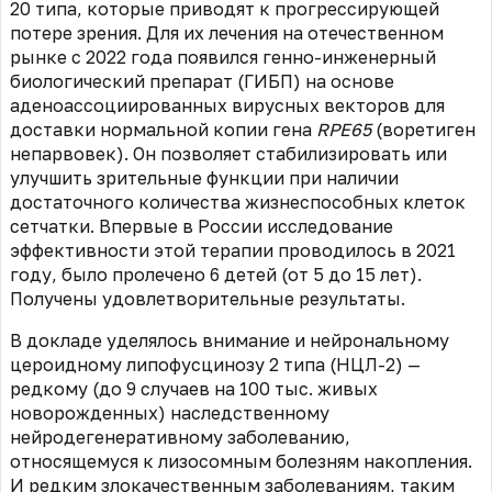
20 типа, которые приводят к прогрессирующей
потере зрения. Для их лечения на отечественном
рынке с 2022 года появился генно-инженерный
биологический препарат (ГИБП) на основе
аденоассоциированных вирусных векторов для
доставки нормальной копии гена
RPE65
(воретиген
непарвовек). Он позволяет стабилизировать или
улучшить зрительные функции при наличии
достаточного количества жизнеспособных клеток
сетчатки. Впервые в России исследование
эффективности этой терапии проводилось в 2021
году, было пролечено 6 детей (от 5 до 15 лет).
Получены удовлетворительные результаты.
В докладе уделялось внимание и нейрональному
цероидному липофусцинозу 2 типа (НЦЛ-2) —
редкому (до 9 случаев на 100 тыс. живых
новорожденных) наследственному
нейродегенеративному заболеванию,
относящемуся к лизосомным болезням накопления.
И редким злокачественным заболеваниям, таким