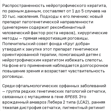
Распространенность нейротрофического кератита,
по разным данным, составляет от 1 до 5 случаев на
10 тыс. населения. Подходы к его лечению: новый
препарат патогенетической направленности
(ценегермин содержит рекомбинантный
человеческий фактор роста нервов), хирургические
методы — прямая невротизация роговицы.
Попечительский совет фонда «Круг добра»
утвердил к закупке этот препарат генетически
ориентированной терапии, помогающий детям с
нейротрофическим кератитом избежать слепоты.
На фоне его применения наблюдается долгосрочное
повышение зрения и возрастает чувствительность
роговицы.
Среди офтальмологических орфанных заболеваний
— группа редких генетических патологий сетчатки,
связанных с мутациями в гене
RPE65
. Это
врожденный амавроз Лебера 2 типа (LCA2), ранняя
тяжелая дистрофия сетчатки, пигментный ретинит