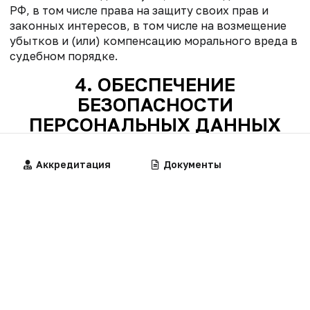
РФ, в том числе права на защиту своих прав и
законных интересов, в том числе на возмещение
убытков и (или) компенсацию морального вреда в
судебном порядке.
4. ОБЕСПЕЧЕНИЕ
БЕЗОПАСНОСТИ
ПЕРСОНАЛЬНЫХ ДАННЫХ
Безопасность персональных данных,
Алгоритмы
Аккредитация
Калькуляторы
Документы
обрабатываемых Обществом, обеспечивается
реализацией правовых, организационных и
технических мер, необходимых для обеспечения
требований федерального законодательства в
области защиты персональных данных.
Для предотвращения несанкционированного
доступа к персональным данным Обществом
применяются организационно-технические меры в
соответствии с действующим законодательством