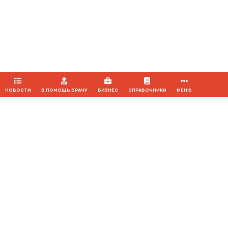
Продолжая использовать наш сайт, вы даете согласие на
обработку файлов cookie, которые обеспечивают
правильную работу сайта.
ПРИНЯТЬ
НОВОСТИ
В ПОМОЩЬ ВРАЧУ
БИЗНЕС
СПРАВОЧНИКИ
МЕНЮ