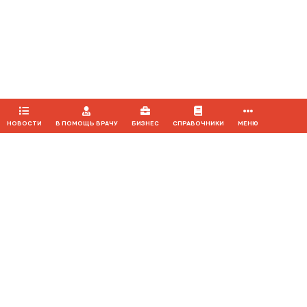
Продолжая использовать наш сайт, вы даете согласие на
Мероприятия
обработку файлов cookie, которые обеспечивают
правильную работу сайта.
ПРИНЯТЬ
НОВОСТИ
В ПОМОЩЬ ВРАЧУ
БИЗНЕС
СПРАВОЧНИКИ
МЕНЮ