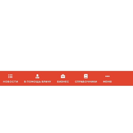
автора используемых материалов и ссылки на портал Medvestnik.ru
как на источник заимствования с обязательной гиперссылкой на
сайт
medvestnik.ru
Продолжая использовать наш сайт, вы даете согласие на
обработку файлов cookie, которые обеспечивают
правильную работу сайта.
ПРИНЯТЬ
НОВОСТИ
В ПОМОЩЬ ВРАЧУ
БИЗНЕС
СПРАВОЧНИКИ
МЕНЮ