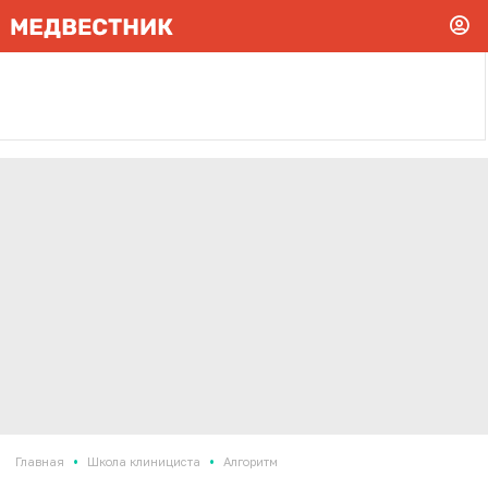
•
•
Главная
Школа клинициста
Алгоритм