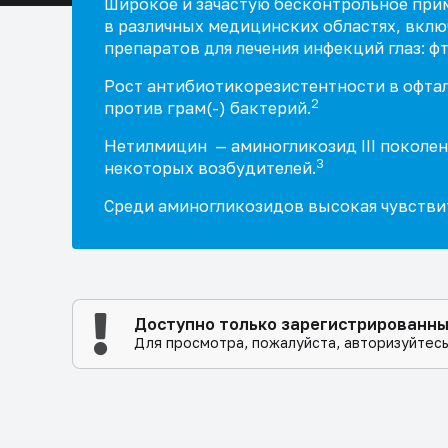
Широкое и зачастую бесконтрольное при
в различных медицинских областях, вкл
препаратов для лечения инфекций глаз: 
Рост антибиотикорезистентности в офтал
2
против грам(-) бактерий.
Нетилмицин
— аминогликозид III покол
3
некоторых возбудителей
.
Среди аминогликозидов высокая чувстви
Доступно только зарегистрированн
Для просмотра, пожалуйста, авторизуйтесь