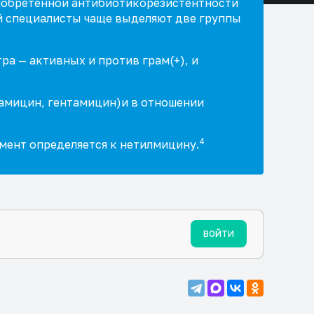
иобретенной антибиотикорезистентности
й специалисты чаще выделяют две группы
а — активных и против грам(+), и
рамицин, гентамицин)
и в отношении
4
мент определяется к нетилмицину.
ВОЙТИ