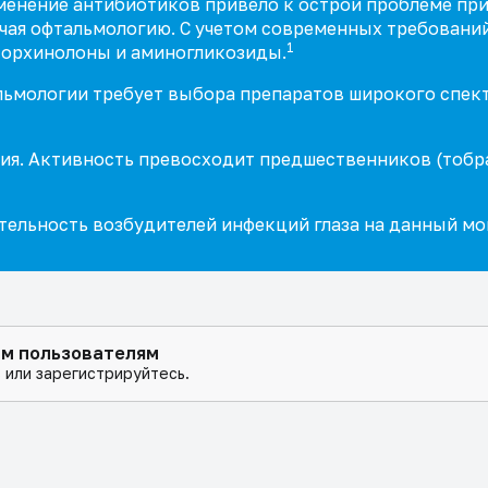
менение антибиотиков привело к острой проблеме пр
ючая офтальмологию. С учетом современных требовани
1
фторхинолоны и аминогликозиды.
ьмологии требует выбора препаратов широкого спектр
ения. Активность превосходит предшественников (тоб
тельность возбудителей
инфекций глаза
на данный мо
ым пользователям
 или зарегистрируйтесь.