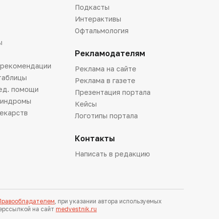
Подкасты
Интерактивы
Офтальмология
ы
Рекламодателям
 рекомендации
Реклама на сайте
таблицы
Реклама в газете
ед. помощи
Презентация портала
синдромы
Кейсы
лекарств
Логотипы портала
Контакты
Написать в редакцию
 Правообладателем
, при указании автора используемых
перссылкой на сайт
medvestnik.ru