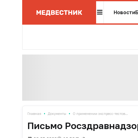
Новости
•
•
Главная
Документы
О применении экспресс-тестов...
Письмо Росздравнадзор