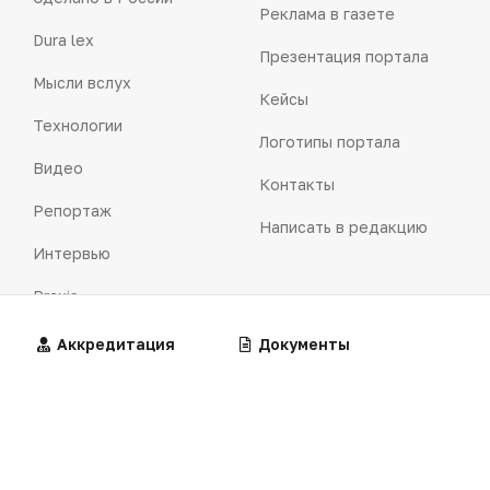
Реклама в газете
Dura lex
Презентация портала
Мысли вслух
Кейсы
Технологии
Логотипы портала
Видео
Контакты
Репортаж
Написать в редакцию
Интервью
Praxis
MedNews
Алгоритмы
Аккредитация
Калькуляторы
Документы
Факультет
Клинические
Лекарства
рекомендации