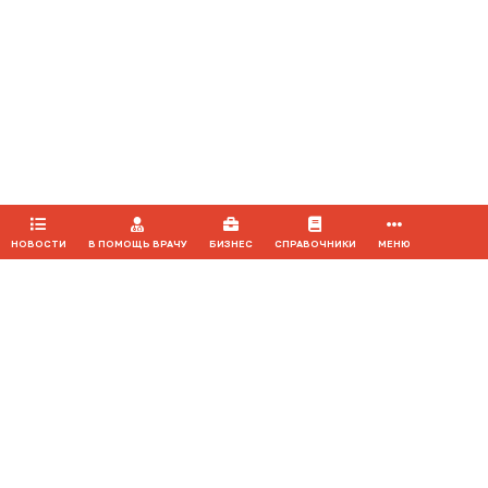
Мероприятия
Продолжая использовать наш сайт, вы даете согласие на
обработку файлов cookie, которые обеспечивают
правильную работу сайта.
ПРИНЯТЬ
НОВОСТИ
В ПОМОЩЬ ВРАЧУ
БИЗНЕС
СПРАВОЧНИКИ
МЕНЮ