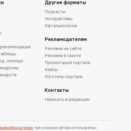
ки
Другие форматы
Подкасты
Интерактивы
Офтальмология
ы
Рекламодателям
 рекомендации
Реклама на сайте
таблицы
Реклама в газете
ед. помощи
Презентация портала
синдромы
Кейсы
лекарств
Логотипы портала
Контакты
Написать в редакцию
 Правообладателем
, при указании автора используемых