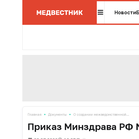
Новости
•
•
Главная
Документы
О создании межведомственной...
Приказ Минздрава РФ №