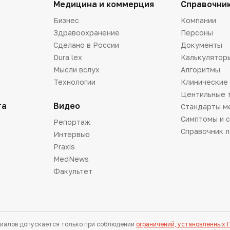
Медицина и коммерция
Справочни
Бизнес
Компании
Здравоохранение
Персоны
Сделано в России
Документы
Dura lex
Калькулятор
Мысли вслух
Алгоритмы
Технологии
Клинические
Центильные 
та
Видео
Стандарты м
Симптомы и 
Репортаж
Справочник 
Интервью
Praxis
MedNews
Факультет
иалов допускается только при соблюдении
ограничений, установленных