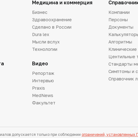
Медицина и коммерция
Справочни
Бизнес
Компании
Здравоохранение
Персоны
Сделано в России
Документы
Dura lex
Калькулятор
Мысли вслух
Алгоритмы
Технологии
Клинические
Центильные 
та
Видео
Стандарты м
Симптомы и 
Репортаж
Справочник 
Интервью
Praxis
MedNews
Факультет
иалов допускается только при соблюдении
ограничений, установленных