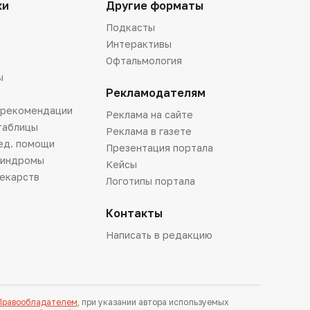
ки
Другие форматы
Подкасты
Интерактивы
Офтальмология
ы
Рекламодателям
 рекомендации
Реклама на сайте
таблицы
Реклама в газете
ед. помощи
Презентация портала
синдромы
Кейсы
лекарств
Логотипы портала
Контакты
Написать в редакцию
 Правообладателем
, при указании автора используемых