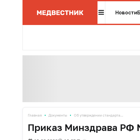
Новости
•
•
Главная
Документы
Об утверждении стандарта...
Приказ Минздрава РФ №