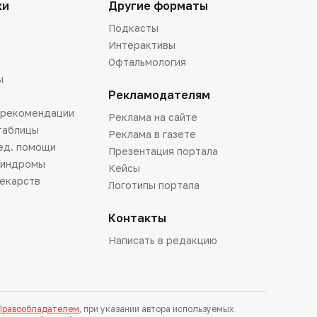
ки
Другие форматы
Подкасты
Интерактивы
Офтальмология
ы
Рекламодателям
 рекомендации
Реклама на сайте
таблицы
Реклама в газете
ед. помощи
Презентация портала
синдромы
Кейсы
лекарств
Логотипы портала
Контакты
Написать в редакцию
 Правообладателем
, при указании автора используемых