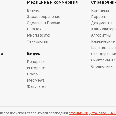
Медицина и коммерция
Справочни
Бизнес
Компании
Здравоохранение
Персоны
Сделано в России
Документы
Dura lex
Калькулятор
Мысли вслух
Алгоритмы
Технологии
Клинические
Центильные 
та
Видео
Стандарты м
Симптомы и 
Репортаж
Справочник 
Интервью
Praxis
MedNews
Факультет
иалов допускается только при соблюдении
ограничений, установленных