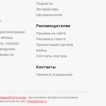
Подкасты
Интерактивы
Офтальмология
ы
Рекламодателям
 рекомендации
Реклама на сайте
таблицы
Реклама в газете
ед. помощи
Презентация портала
синдромы
Кейсы
лекарств
Логотипы портала
Контакты
Написать в редакцию
 Правообладателем
, при указании автора используемых
перссылкой на сайт
medvestnik.ru