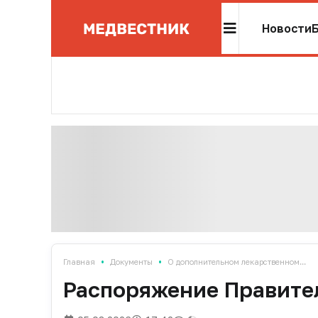
Новости
•
•
Главная
Документы
О дополнительном лекарственном...
Распоряжение Правител