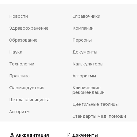
Новости
Справочники
Здравоохранение
Компании
Образование
Персоны
Наука
Документы
Технологии
Калькуляторы
Практика
Алгоритмы
Фарминдустрия
Клинические
рекомендации
Школа клинициста
Центильные таблицы
Алгоритм
Стандарты мед. помощи
Клинический случай
Симптомы и синдромы
Алгоритмы
Аккредитация
Калькуляторы
Документы
Лекторий