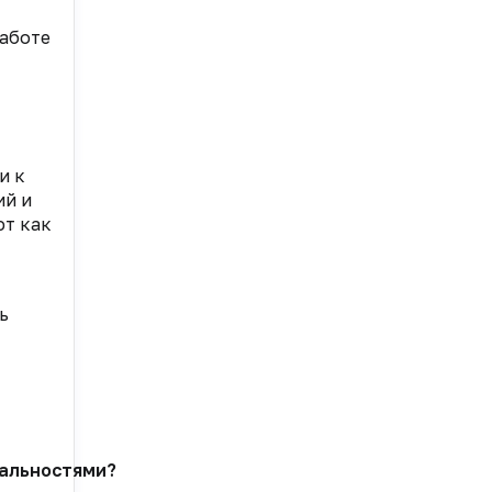
работе
и к
ий и
ют как
ь
иальностями?