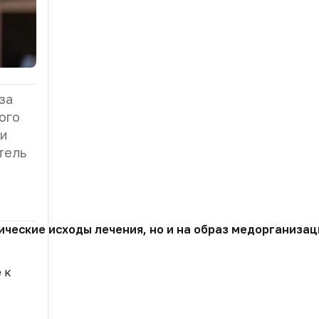
за
ого
 и
тель
ические исходы лечения, но и на образ медорганизац
 к