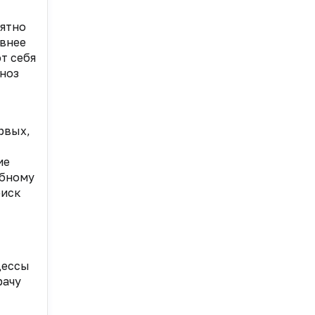
нятно
ивнее
т себя
гноз
рвых,
ие
ебному
риск
цессы
рачу