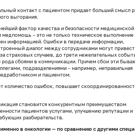
альный контакт с пациентом придает больший смысл 
ного выгорания.
ейший фактор качества и безопасности медицинской
я медпомощь – это не только техническое выполнение
мен информацией. Ошибки в передаче информации,
строенный диалог между сотрудниками могут привест
за страховых случаев, до трети нежелательных событ
о рода сбоями в коммуникации. Причем сбои эти быва
ллегами, подразделениями – например, неправильная
 медработником и пациентом.
т количество ошибок, повышает скоординированност
никация становится конкурентным преимуществом
ренности пациентов услугами, улучшению репутации и
ебующих разбирательств.
 именно в онкологии — по сравнению с другими спец