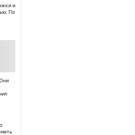
ржки и
ью. По
 Они
чил
о
уметь