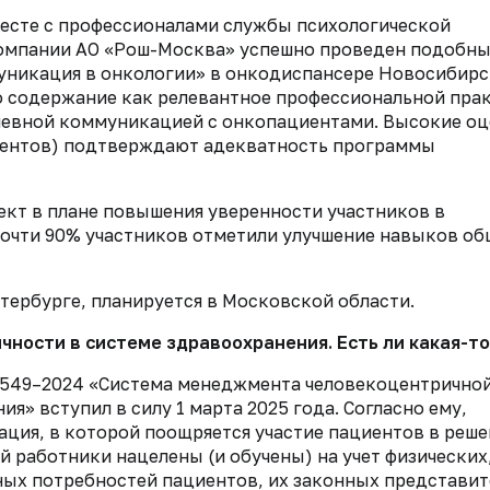
есте с профессионалами службы психологической
омпании АО «Рош-Москва» успешно проведен подобн
уникация в онкологии» в онкодиспансере Новосибирс
о содержание как релевантное профессиональной прак
невной коммуникацией с онкопациентами. Высокие о
ндентов) подтверждают адекватность программы
кт в плане повышения уверенности участников в
очти 90% участников отметили улучшение навыков об
тербурге, планируется в Московской области.
ичности в системе здравоохранения. Есть ли какая-
1549–2024 «Система менеджмента человекоцентрично
» вступил в силу 1 марта 2025 года. Согласно ему,
ация, в которой поощряется участие пациентов в реш
й работники нацелены (и обучены) на учет физических
ых потребностей пациентов, их законных представит