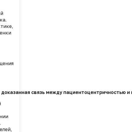
ый
ка.
тике,
ценки
щения
то доказанная связь между пациентоцентричностью и
й
ении
,
елей,