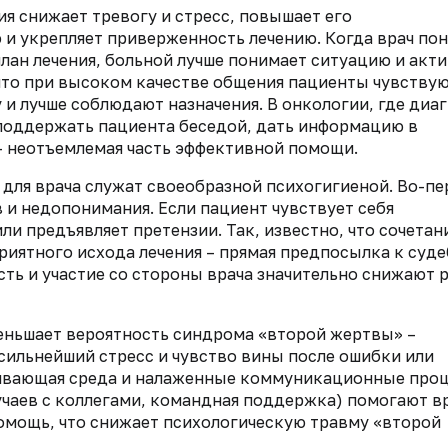
 снижает тревогу и стресс, повышает его
 укрепляет приверженность лечению. Когда врач по
план лечения, больной лучше понимает ситуацию и акт
что при высоком качестве общения пациенты чувствую
и лучше соблюдают назначения. В онкологии, где диа
 поддержать пациента беседой, дать информацию в
– неотъемлемая часть эффективной помощи.
ля врача служат своеобразной психогигиеной. Во-пе
и недопонимания. Если пациент чувствует себя
и предъявляет претензии. Так, известно, что сочетан
риятного исхода лечения – прямая предпосылка к суд
сть и участие со стороны врача значительно снижают 
еньшает вероятность синдрома «второй жертвы» –
сильнейший стресс и чувство вины после ошибки или
ивающая среда и налаженные коммуникационные про
учаев с коллегами, командная поддержка) помогают в
помощь, что снижает психологическую травму «второй