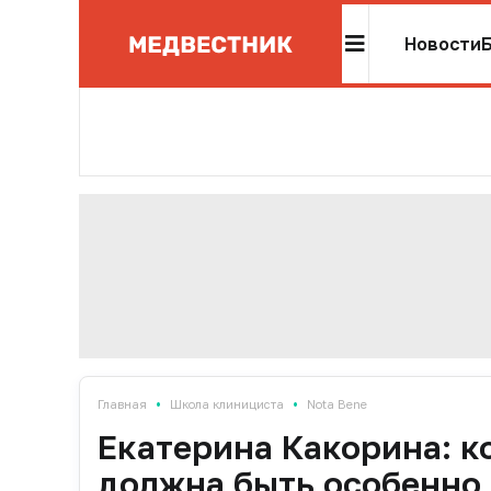
Новости
•
•
Главная
Школа клинициста
Nota Bene
Екатерина Какорина: к
должна быть особенно