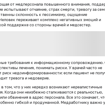
ующая от медперсонала повышенного внимания, подде
е испытывают отчаяние, страх смерти, тревогу за сем
ственны склонность к пессимизму, ощущение
. Человек переживает комплекс негативных эмоций и
кой поддержке со стороны врачей и медсестер.
ные требования к информационному сопровождению.
спективы лечения, понимать риски. У врачей часто не
т риск недоинформированности: если пациент не полу
одит тревога и недоверие.
в том, что у них нередко возникают нереалистичные
я. Когда они неизбежно сталкиваются с реальностью,
ли обвинения в адрес персонала. Все это означает, чт
собенно гибкой и продуманной. Медработнику важно 