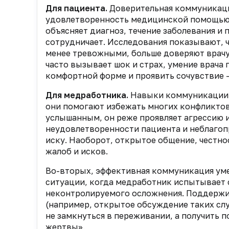
Для пациента.
Доверительная коммуникация
удовлетворенность медицинской помощью и
объясняет диагноз, течение заболевания и 
сотрудничает. Исследования показывают, 
менее тревожными, больше доверяют врачу 
часто вызывает шок и страх, умение врача
комфортной форме и проявить сочувствие 
Для медработника.
Навыки коммуникации д
они помогают избежать многих конфликтов 
услышанным, он реже проявляет агрессию ил
неудовлетворенности пациента и неблагоп
иску. Наоборот, открытое общение, честно
жалоб и исков.
Во-вторых, эффективная коммуникация ум
ситуации, когда медработник испытывает 
неконтролируемого осложнения. Поддерж
(например, открытое обсуждение таких сл
не замкнуться в переживании, а получить 
жертвы».