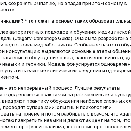
я, сохранять эмпатию, не впадая при этом самому в
аботе.
никации? Что лежит в основе таких образовательны
олее авторитетных подходов к обучению медицинской
ь (Calgary-Cambridge Guide). Она была разработана в
ри подготовке медработников. Особенность этого обу
ой консультации: выделяются основные этапы общени
ставление и обсуждение плана, заключение визита), д
 навыки и техники. Модель фокусируется одновремен
не упустить важные клинические сведения и одноврем
циентом.
е – это непрерывный процесс. Лучшие результаты
 подкрепляется практикой на рабочем месте и культ
ах внедряют практику обсуждения наиболее сложных с
 проводят супервизии: опытный психолог или
ать на приеме и потом разбирать с врачом, что удал
огают закрепить навыки и делают акцент на том, что
лемент профессионализма, как знание протоколов леч