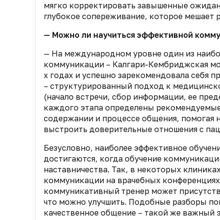
мягко корректировать завышенные ожидани
глубокое сопереживание, которое мешает р
— Можно ли научиться эффективной комму
— На международном уровне один из наиб
коммуникации – Калгари-Кембриджская модел
х годах и успешно зарекомендовала себя п
– структурированный подход к медицинск
(начало встречи, сбор информации, ее пред
каждого этапа определены рекомендуемые
содержании и процессе общения, помогая 
выстроить доверительные отношения с па
Безусловно, наиболее эффективное обучени
достигаются, когда обучение коммуникации
наставничества. Так, в некоторых клиник
коммуникации на врачебных конференциях,
коммуникативный тренер может присутствов
что можно улучшить. Подобные разборы пом
качественное общение – такой же важный э