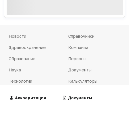
Новости
Справочники
Здравоохранение
Компании
Образование
Персоны
Наука
Документы
Технологии
Калькуляторы
Практика
Алгоритмы
Алгоритмы
Аккредитация
Калькуляторы
Документы
Фарминдустрия
Клинические
рекомендации
Школа клинициста
Центильные таблицы
Алгоритм