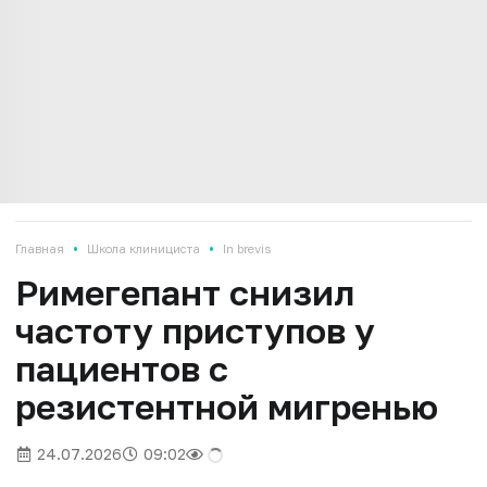
•
•
Главная
Школа клинициста
In brevis
Римегепант снизил
частоту приступов у
пациентов с
резистентной мигренью
24.07.2026
09:02