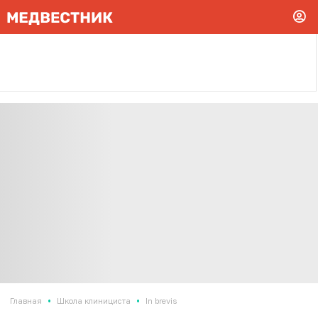
•
•
Главная
Школа клинициста
In brevis