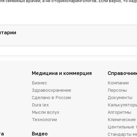
ля семейных врачей, а не оториноларингологов. Если верно, то над
нтарии
Медицина и коммерция
Справочни
Бизнес
Компании
Здравоохранение
Персоны
Сделано в России
Документы
Dura lex
Калькулятор
Мысли вслух
Алгоритмы
Технологии
Клинические
Центильные 
та
Видео
Стандарты м