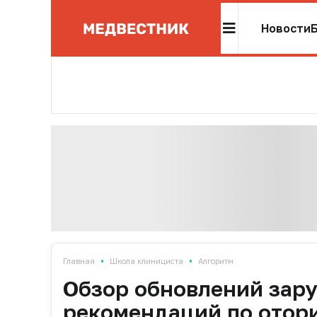
Новости
•
•
Главная
Школа клинициста
Алгоритм
Обзор обновлений зар
рекомендаций по отори