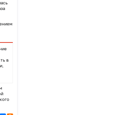
лась
аза
жением
ние
ть в
и,
м
ой
кого