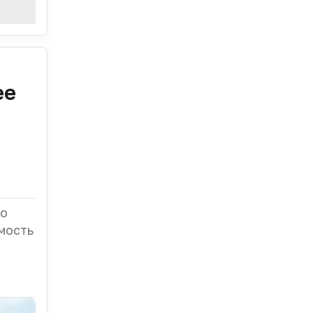
ее
го
мость