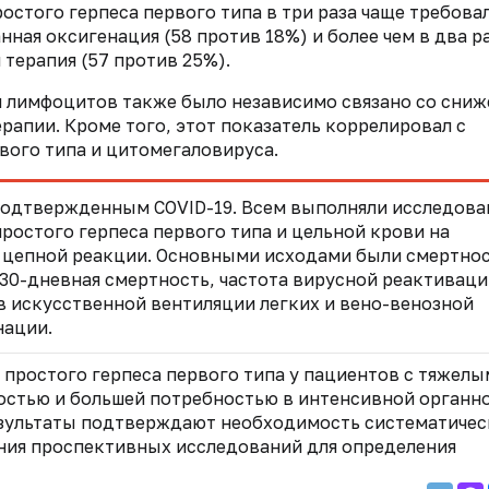
остого герпеса первого типа в три раза чаще требова
ная оксигенация (58 против 18%) и более чем в два р
 терапия (57 против 25%).
 лимфоцитов также было независимо связано со сни
апии. Кроме того, этот показатель коррелировал с
вого типа и цитомегаловируса.
подтвержденным COVID-19. Всем выполняли исследова
ростого герпеса первого типа и цельной крови на
цепной реакции. Основными исходами были смертнос
 30-дневная смертность, частота вирусной реактиваци
в искусственной вентиляции легких и вено-венозной
нации.
 простого герпеса первого типа у пациентов с тяжелы
мостью и большей потребностью в интенсивной органн
езультаты подтверждают необходимость систематичес
ния проспективных исследований для определения