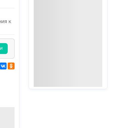
ния к
ТИ