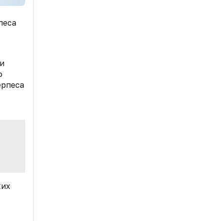
песа
ии
о
ерпеса
ких