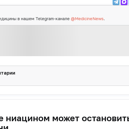
едицины в нашем Telegram-канале
@MedicineNews
.
нтарии
е ниацином может остановит
ни