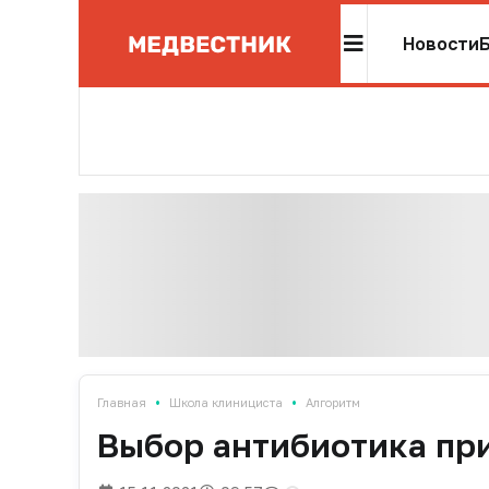
Новости
•
•
Главная
Школа клинициста
Алгоритм
Выбор антибиотика пр