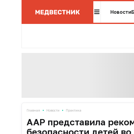
Новости
•
•
Главная
Новости
Практика
AAP представила реко
безопасности детей во