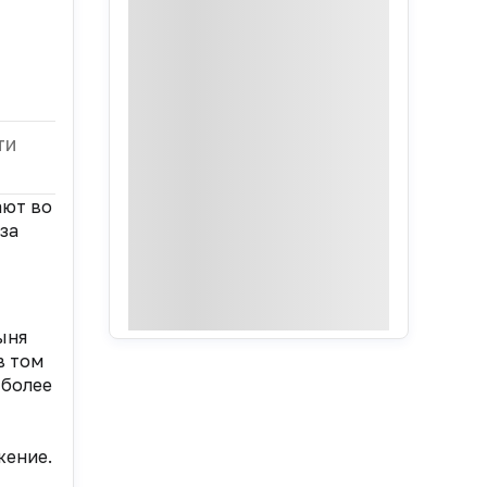
ти
ают во
за
ыня
в том
 более
жение.