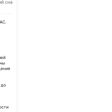
ий сна
АС.
ией
ены
дения
 до
ости