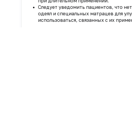
при длительном применении.
Следует уведомить пациентов, что н
одеял и специальных матрацев для улуч
использоваться, связанных с их прим
Нет комментариев
Вы не можете оставлять комме
Пожалуйста,
авторизуйтесь
Новости