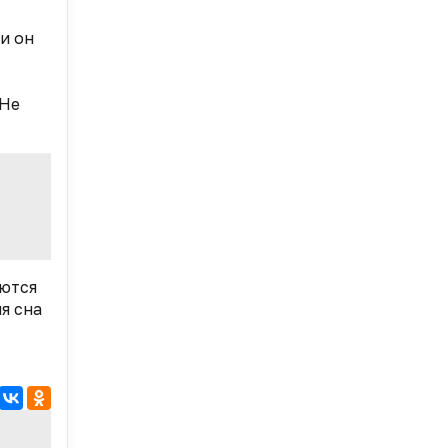
и он
 Не
уются
я сна