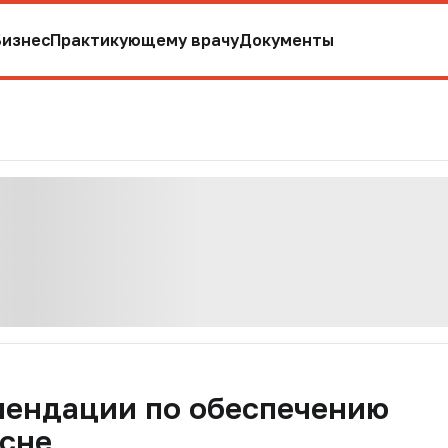
Бизнес
Практикующему врачу
Документы
мендации по обеспечению
 сне