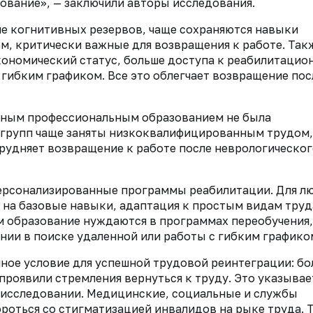
ование», — заключили авторы исследования.
е когнитивных резервов, чаще сохраняются навыки
м, критически важные для возвращения к работе. Так
кономический статус, больше доступа к реабилитаци
 гибким графиком. Все это облегчает возвращение пос
ьным профессиональным образованием не была
х групп чаще заняты низкоквалифицированным трудом,
трудняет возвращение к работе после неврологическо
ерсонализированные программы реабилитации. Для лю
 на базовые навыки, адаптация к простым видам труд
 образование нуждаются в программах переобучения,
ии в поиске удаленной или работы с гибким графико
ное условие для успешной трудовой реинтеграции: бо
роявили стремления вернуться к труду. Это указывае
в исследовании. Медицинские, социальные и службы
роться со стигматизацией инвалидов на рыке труда. 