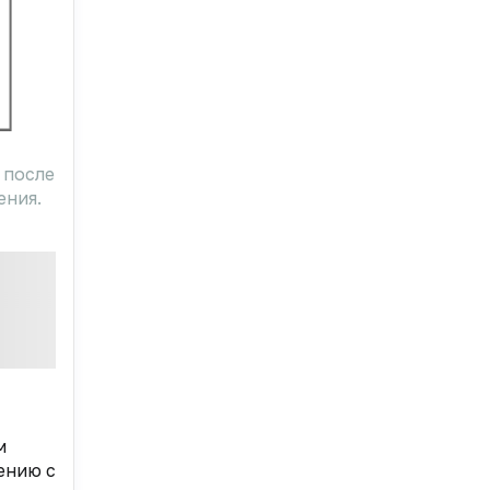
 после
ения.
м
ению с