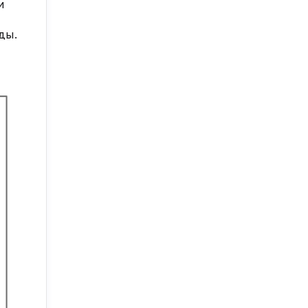
и
ды.