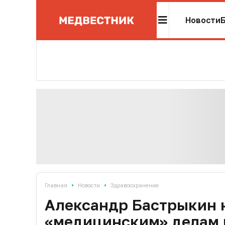
Новости
•
•
Главная
Новости
Здравоохранение
Александр Бастрыкин н
«медицинским» делам 