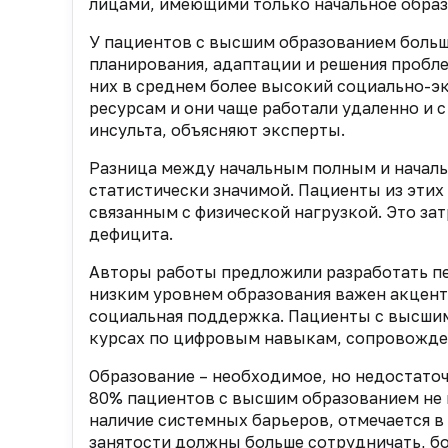
лицами, имеющими только начальное образ
У пациентов с высшим образованием больш
планирования, адаптации и решения пробле
них в среднем более высокий социально-э
ресурсам и они чаще работали удаленно и с
инсульта, объясняют эксперты.
Разница между начальным полным и начал
статистически значимой. Пациенты из эти
связанным с физической нагрузкой. Это за
дефицита.
Авторы работы предложили разработать п
низким уровнем образования важен акцент
социальная поддержка. Пациенты с высшим
курсах по цифровым навыкам, сопровожден
Образование – необходимое, но недостаточ
80% пациентов с высшим образованием не п
наличие системных барьеров, отмечается 
занятости должны больше сотрудничать, бо