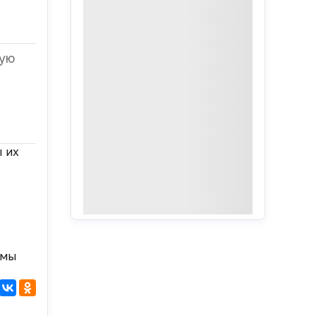
ую
 их
емы