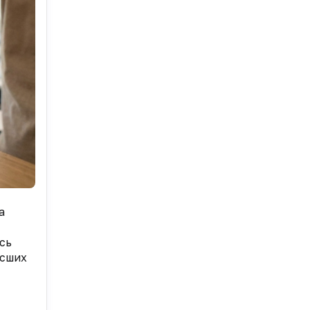
а
сь
есших