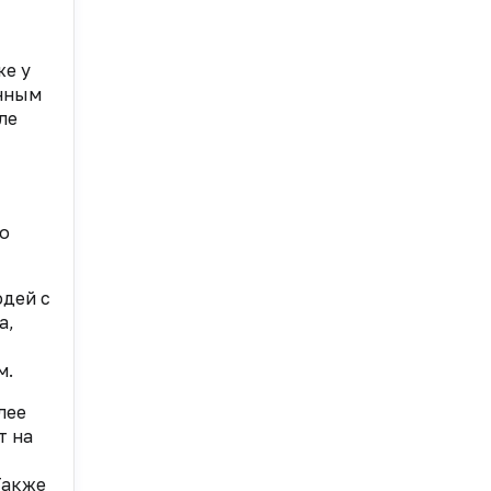
же у
онным
ле
го
дей с
а,
м.
лее
т на
Также