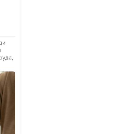
ди
я
руда,