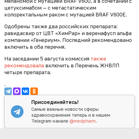
меланомой с мутацией BRAF V600, а в сочетании с
цетуксимабом — с метастатическим
колоректальным раком с мутацией BRAF V600E.
Одобрены также два российских препарата:
равидасвир от ЦВТ «ХимРар» и веренафусп альфа
компании «Генериум». Последний рекомендовано
включить в оба перечня.
На заседании 5 августа комиссия
также
рекомендовала
включить в Перечень ЖНВЛП
четыре препарата.
.
Присоединяйтесь!
Самые важные новости сферы
здравоохранения теперь и в нашем
Telegram-канале
@medpharm
.