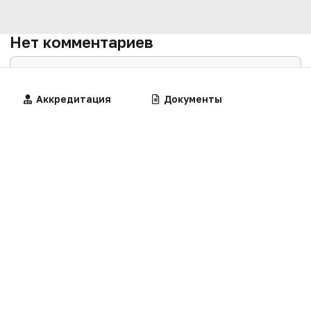
Нет комментариев
Вы не можете оставлять
комментарии
Пожалуйста,
авторизуйтесь
Алгоритмы
Аккредитация
Калькуляторы
Документы