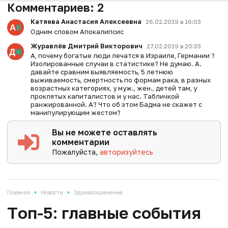
Комментариев:
2
Катяева Анастасия Алексеевна
26.02.2019 в 16:03
Одним словом Апокалипсис
Журавлёв Дмитрий Викторович
27.02.2019 в 20:33
А, почему богатые люди лечатся в Израиле, Германии ?
Изолированные случаи в статистике? Не думаю. А.
давайте сравним выявляемость, 5 летнюю
выживаемость, смертность по формам рака, в разных
возрастных категориях, у муж., жен., детей там, у
проклятых капиталистов и у нас. Табличкой
ранжированной. А? Что об этом Бадма не скажет с
манипулирующим жестом?
Вы не можете оставлять
комментарии
Пожалуйста,
авторизуйтесь
•
•
Главная
Новости
Здравоохранение
Tоп-5: главные события