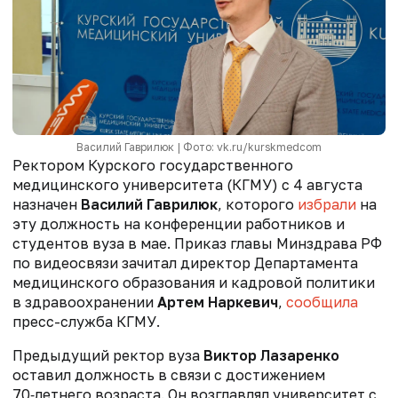
Василий Гаврилюк | Фото: vk.ru/kurskmedcom
Ректором Курского государственного
медицинского университета (КГМУ) с 4 августа
назначен
Василий Гаврилюк
, которого
избрали
на
эту должность
на конференции работников и
студентов вуза
в мае. Приказ главы Минздрава РФ
по видеосвязи зачитал директор Департамента
медицинского образования и кадровой политики
в здравоохранении
Артем Наркевич
,
сообщила
пресс-служба КГМУ.
Предыдущий ректор вуза
Виктор Лазаренко
оставил должность в связи с достижением
70‑летнего возраста. Он возглавлял университет с