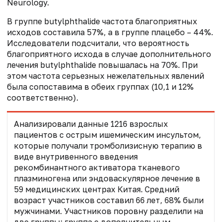
Neurology.
В группе
butylphthalide
частота благоприятных
исходов составила 57%, а в группе плацебо – 44%.
Исследователи подсчитали, что вероятность
благоприятного исхода в случае дополнительного
лечения
butylphthalide
повышалась на 70%. При
этом частота серьезных нежелательных явлений
была сопоставима в обеих группах (10,1 и 12%
соответственно).
Анализировали данные 1216 взрослых
пациентов с острым ишемическим инсультом,
которые получали тромболизисную терапию в
виде внутривенного введения
рекомбинантного активатора тканевого
плазминогена или эндоваскулярное лечение в
59 медицинских центрах Китая. Средний
возраст участников составил 66 лет, 68% были
мужчинами. Участников поровну разделили на
две группы: группа с дополнительным