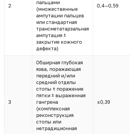
пальцами
2
0,4—0,59
(множественные
ампутации пальцев
или стандартная
трансметатарзальная
ампутация ±
закрытие кожного
дефекта)
Обширная глубокая
язва, поражающая
передний и/или
средний отделы
стопы ± поражение
пятки ± выраженная
3
гангрена
≤0,39
(комплексная
реконструкция
стопы или
нетрадиционная