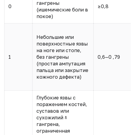
гангрены
0
≥0,8
(ишемические боли в
покое)
Небольшие или
поверхностные язвы
на ноге или стопе,
1
без гангрены
0,6—0 ,79
(простая ампутация
пальца или закрытие
кожного дефекта)
Глубокие язвы с
поражением костей,
суставов или
сухожилий ±
гангрена,
ограниченная