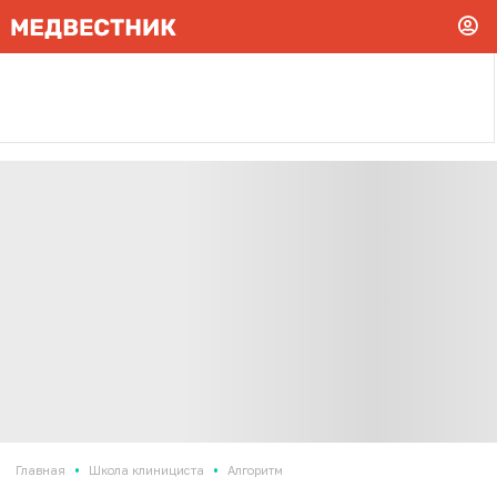
•
•
Главная
Школа клинициста
Алгоритм