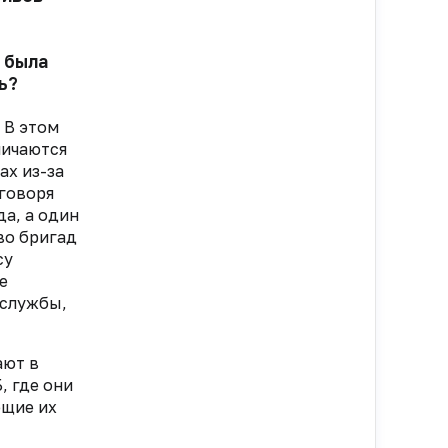
е была
ь?
 В этом
личаются
ах из-за
говоря
а, а один
во бригад
су
е
 службы,
ают в
, где они
щие их