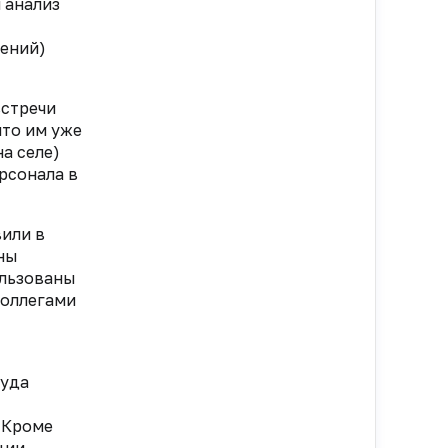
 анализ
лений)
встречи
что им уже
на селе)
ерсонала в
или в
ины
ользованы
коллегами
куда
 Кроме