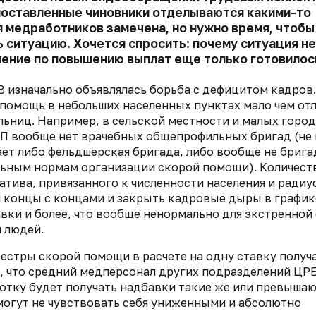
поставленные чиновники отделываются какими-то
я медработников замечена, но нужно время, чтобы
 ситуацию. Хочется спросить: почему ситуация н
шение по повышению выплат еще только готовилос
В изначально объявлялась
борьба с дефицитом кадров.
помощь в небольших населенных пунктах мало чем от
льниц.
Например, в сельской местности и малых город
МП вообще нет врачебных общепрофильных бригад (не 
т либо фельдшерская бригада, либо вообще не бригад
льным нормам организации скорой помощи). Количест
атива, привязанного к численности населения и радиу
 концы с концами и закрыть кадровые дыры в график
вки и более, что вообще
ненормально для экстренной
я
людей.
сестры скорой помощи в расчете на
одну ставку получ
, что средний медперсонал других подразделений ЦРБ
отку будет получать надбавки такие же
или превышаю
могут не
чувствовать себя униженными и абсолютно