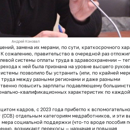
Андрей Коновал
шений, замена их мерами, по сути,
краткосрочного хар
.
К сожалению, правительство в очередной раз отложил
левой системы оплаты труда в здравоохранении — те
перехода к ней была признана на уровне высшего руко
системы позволило бы устранить (или, по крайней мер
 труда между разными регионами и даже разными
ственно повысить зарплаты подавляющему большинст
ионально-квалификационных характеристик по каждой
цитом кадров, с 2023 года прибегло к
вспомогательно
 (ССВ) отдельным
категориям медработников, и эти 
ь мера социальной поддержки (что-то вроде пособия п
енно, возникают перекосы — назначая и повышая