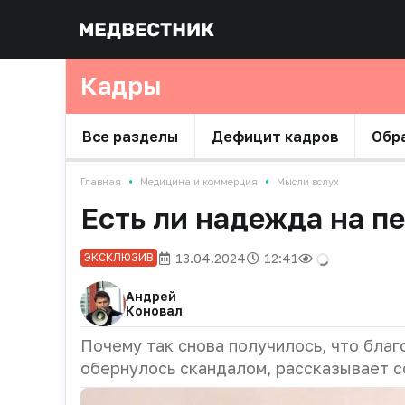
Кадры
Все разделы
Дефицит кадров
Обр
•
•
Главная
Медицина и коммерция
Мысли вслух
Есть ли надежда на п
13.04.2024
12:41
ЭКСКЛЮЗИВ
Андрей
Коновал
Почему так снова получилось, что бла
обернулось скандалом, рассказывает
с