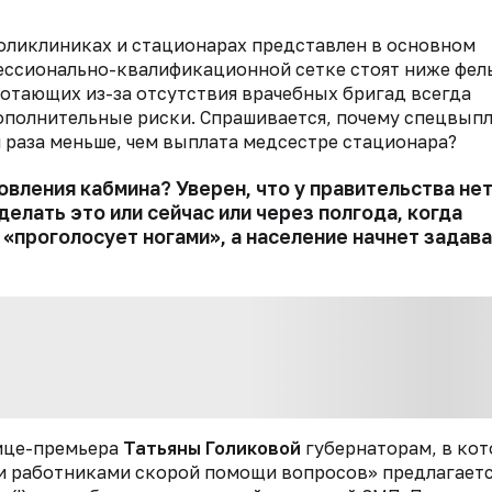
поликлиниках и стационарах представлен в основном
ессионально-квалификационной сетке стоят ниже фел
отающих из-за отсутствия врачебных бригад всегда
 дополнительные риски. Спрашивается, почему спецвып
 раза меньше, чем выплата медсестре стационара?
овления кабмина? Уверен, что у правительства не
елать это или сейчас или через полгода, когда
«проголосует ногами», а население начнет задав
вице-премьера
Татьяны Голиковой
губернаторам, в кот
 работниками скорой помощи вопросов» предлагает