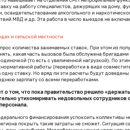
сто навешивает на отделения СМП непрофильные функ
тавку на работу специалистов, дежурящих на дому,
фу
и, освидетельствование
алкогольного и наркотическо
вий МВД и др. Эта работа в число выездов не включае
одах и сельской местности
апрос количества занимаемых ставок.
При этом из пол
нять, какая часть вызовов была обслужена бригадами
одиночкой (то есть с увеличенной нагрузкой). По эти
нормативной работы (переработки в виде совместите
 одну ставку. Но вряд ли эти расчеты будут доведены
еднюю зарплату со всеми переработками.
 о том, что пока правительство решило «держать
тельно утихомиривать недовольных сотрудников 
персонала.
федерального финансирования
успокоить коллективы не
региона
покрыть такие затраты не сможет. Ситуация с