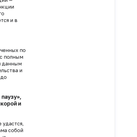
ции —
нкции
го
тся и в
ученных по
 с полным
м данным
льства и
 до
 паузу»,
скорой и
 удастся,
ама собой