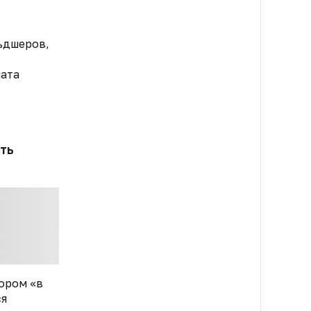
ьдшеров,
лата
т
ать
ором «в
ся