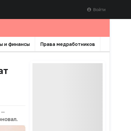
Войти
ы и финансы
Права медработников
ат
 —
оновал
.