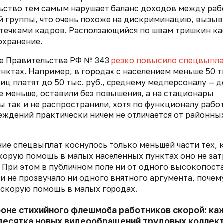
ьство тем самым нарушает баланс доходов между ра
 группы, что очень похоже на дискриминацию, вызыв
течками кадров. Расползающийся по швам тришкин к
охранение.
ие Правительства РФ № 343
резко
повысило спецвыпл
ктах. Например, в городах с населением меньше 50 т
ц платят до 50 тыс. руб., среднему медперсоналу — до
е меньше, оставили без повышения, а на стационары
 так и не распространили, хотя по функционалу рабо
еждений практически ничем не отличается от районны
ние спецвыплат коснулось только
меньшей части тех, 
скорую помощь в малых населенных пунктах оно не зат
 При этом в публичном поле ни от одного высокопост
 не прозвучало ни одного внятного аргумента, почем
 скорую помощь в малых городах.
фоне стихийного флешмоба работников скорой: к
 десятка новых видеообращений трудовых коллек