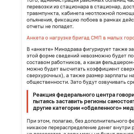
того
, администрация районных больниц
ча
перевозки из
стационара в стационар, дос
травмпункта, кабинета неотложной помощ
опьянения, фиксацию побоев в рамках дейст
отчеты не попадет.
Анкета о нагрузке бригад СМП в малых гор
В «анкете» Минздрава фигурирует также з
этой форме сведений невозможно будет по
составом работников, а какая
фельдшером-
можно будет высчитать коэффициент сверх
сверхурочных), а
также размер зарплаты на
общественности. Зато будут озвучивать ср
Реакция федерального центра говорит
пытаясь заставить регионы самостоя
другие категории «обделенного» мед
При этом, полагаю, без дополнительного 
никакое перераспределение денег внутри 