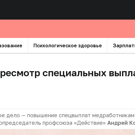
азование
Психологическое здоровье
Зарплат
ересмотр специальных выпл
гое дело — повышение спецвыплат
медработникам
опредседатель профсоюза «Действие»
Андрей К