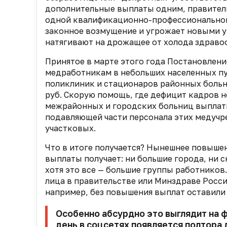
дополнительные выплаты одним, правител
одной квалификационно-профессиональной
законное возмущение и угрожает новыми у
натягивают на дрожащее от холода здраво
Принятое в марте этого года Постановлен
медработникам в небольших населенных пун
поликлиник и стационаров районных больни
руб. Скорую помощь, где дефицит кадров н
межрайонных и городских больниц выплаты
подавляющей части персонала этих медучр
участковых.
Что в итоге получается? Нынешнее повыше
выплаты получает: ни большие города, ни 
хотя это все — большие группы
работников.
лица в
правительстве или Минздраве России
например, без повышения выплат оставили
Особенно абсурдно это выглядит на 
день в соцсетях появляется полтора