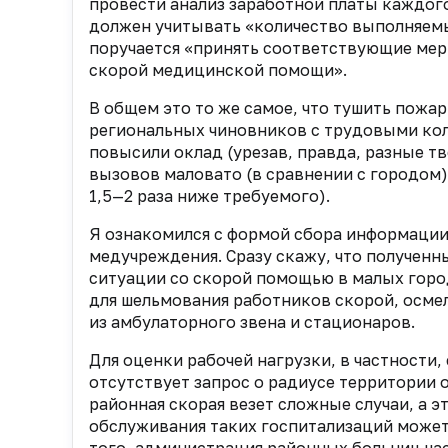
провести анализ заработной платы каждого
должен учитывать «количество выполняемы
поручается «принять соответствующие мер
скорой медицинской помощи».
В общем это то же самое, что тушить пожа
региональных чиновников с трудовыми ко
повысили оклад (урезав, правда,
разные тв
вызовов
маловато (в сравнении с городом)
1,5—2 раза ниже требуемого).
Я ознакомился с формой сбора информации
медучреждения. Сразу скажу, что полученн
ситуации со скорой помощью в малых город
для шельмования работников скорой, осме
из амбулаторного звена и стационаров.
Для оценки рабочей нагрузки, в частности
отсутствует запрос о радиусе территории 
районная скорая везет сложные случаи, а эт
обслуживания таких госпитализаций может 