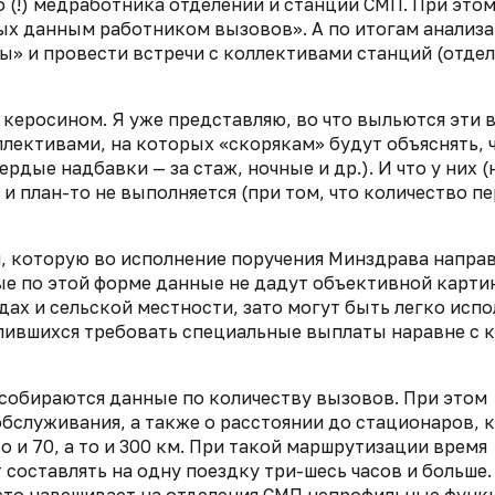
 (!) медработника отделений и станций СМП. При этом
х данным работником вызовов». А по итогам анализа
ы» и провести встречи с коллективами станций (отде
р керосином. Я уже представляю, во
что выльются эти 
ллективами, на
которых «скорякам» будут объяснять, 
ердые надбавки — за стаж, ночные и др.). И что у них (
 и план-то не выполняется (при том, что количество п
, которую во исполнение поручения
Минздрава направ
ые по этой форме данные не дадут объективной карт
ах и сельской местности, зато могут быть легко исп
лившихся требовать специальные выплаты наравне с 
, собираются данные по количеству
вызовов. При этом
обслуживания, а также о расстоянии до стационаров, 
о и 70, а то и 300 км. При такой маршрутизации время
составлять на одну поездку три-шесь часов и больше.