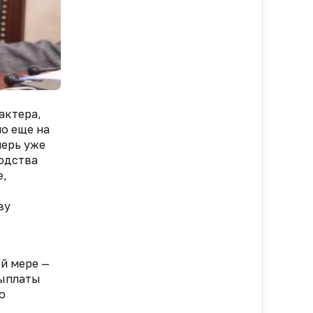
актера,
о еще на
перь уже
водства
е,
ву
й мере —
выплаты
о