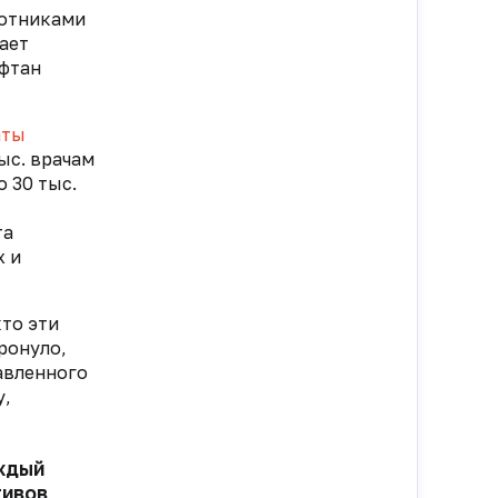
ботниками
ает
афтан
аты
ыс. врачам
 30 тыс.
та
х и
кто эти
ронуло,
авленного
у,
аждый
тивов