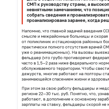
СМП к руководству страны, а высоко
невнятными замечаниями, что позици
собрать сведения и проанализировать
проанализирована заранее, когда ре
Напомню, что главной задачей введения СС
смысле и межрайонные больницы и скорая
от поликлиник и
стационаров районных бо
практически полного
отсутствия врачей С
уже о реанимационных). На вызовы выезжае
фельдшер (что грубо противоречит федера
часто в 1,5—2 раза ниже федерального норм
обслуживаемого территории. Чтобы свести
дежурств, многие работают на полторы ста
занимающейся спасением жизни и здоровь
При этом за свою работу фельдшеры и мед
регионе 22—30 тыс. руб. Понятно, что,
узнав
работают, в дополнение к основному зараб
зарплаты на ставку, фельдшеры скорой не 