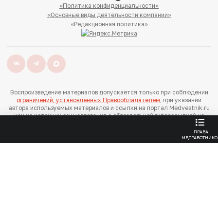
«Политика конфиденциальности»
«Основные виды деятельности компании»
«Редакционная политика»
Воспроизведение материалов допускается только при соблюдении
ограничений, установленных Правообладателем
, при указании
автора используемых материалов и ссылки на портал Medvestnik.ru
как на источник заимствования с обязательной гиперссылкой на
сайт
medvestnik.ru
ПРАВА
МЕДРАБОТНИКО
Продолжая использовать наш сайт, вы даете согласие на
обработку файлов cookie, которые обеспечивают
правильную работу сайта.
ПРИНЯТЬ