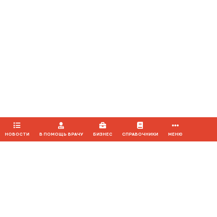
автора используемых материалов и ссылки на портал Medvestnik.ru
как на источник заимствования с обязательной гиперссылкой на
сайт
medvestnik.ru
Продолжая использовать наш сайт, вы даете согласие на
обработку файлов cookie, которые обеспечивают
правильную работу сайта.
ПРИНЯТЬ
НОВОСТИ
В ПОМОЩЬ ВРАЧУ
БИЗНЕС
СПРАВОЧНИКИ
МЕНЮ