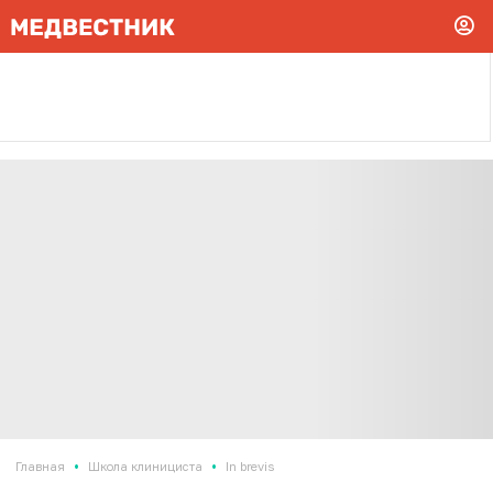
•
•
Главная
Школа клинициста
In brevis