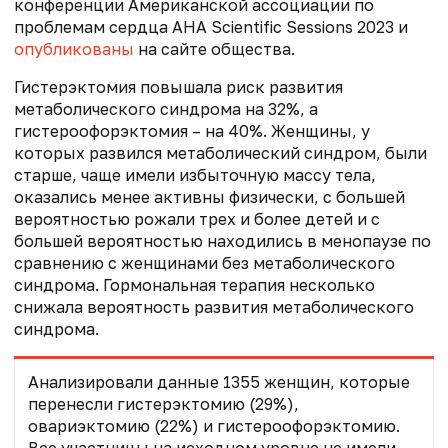
конференции Американской ассоциации по
проблемам сердца AHA Scientific Sessions 2023 и
опубликованы
на сайте общества.
Гистерэктомия повышала риск развития
метаболического синдрома на 32%, а
гистероофорэктомия – на 40%. Женщины, у
которых развился метаболический синдром, были
старше, чаще имели избыточную массу тела,
оказались менее активны физически, с большей
вероятностью рожали трех и более детей и с
большей вероятностью находились в менопаузе по
сравнению с женщинами без метаболического
синдрома. Гормональная терапия несколько
снижала вероятность развития метаболического
синдрома.
Анализировали данные 1355 женщин, которые
перенесли гистерэктомию (29%),
овариэктомию (22%) и гистероофорэктомию.
Все участницы на исходном уровне не имели