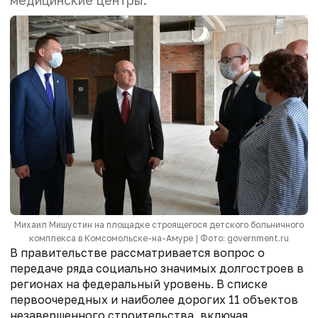
медицинские центры.
Михаил Мишустин на площадке строящегося детского больничного
комплекса в Комсомольске-на-Амуре | Фото: government.ru
В правительстве рассматривается вопрос о
передаче ряда социально значимых долгостроев в
регионах на федеральный уровень. В списке
первоочередных и наиболее дорогих 11 объектов
незавершенного строительства, включая