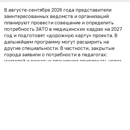
В августе-сентябре 2026 года представители
заинтересованных ведомств и организаций
планируют провести совещание и определить
потребность ЗАТО в медицинских кадрах на 2027
год и подготовят «дорожную карту» проекта. В
дальнейшем программу могут расширить на
другие специальности. В частности, закрытые
города заявили о потребности в педагогах:
учителей и вожатых планируют привлекать через
детские лагеря и профильные смены совместно с
РСО и «Росатомом».
Ранее «Росатом» и ФМБА России уже
реализовывали совместные программы по
повышению качества и доступности медицинской
помощи в ЗАТО. Например, в феврале «МВ»
писал
,
что
до конца года агентство планирует создать
трехуровневую систему центров медицины
здорового долголетия в атомных городах. В
рамках проекта запланировано ведение регистра