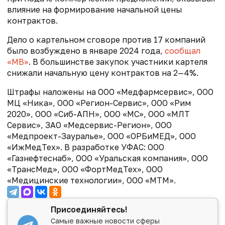
влияние на формирование начальной цены
контрактов.
Дело о картельном сговоре против 17 компаний
было возбуждено в январе 2024 года,
сообщал
«МВ»
. В большинстве закупок участники картеля
снижали начальную цену контрактов на 2—4%.
Штрафы наложены на ООО «Медфармсервис», ООО
МЦ «Ника», ООО «Регион-Сервис», ООО «Рим
2020», ООО «Сиб-АПН», ООО «МС», ООО «МЛТ
Сервис», ЗАО «Медсервис-Регион», ООО
«Медпроект-Зауралье», ООО «ОРБиМЕД», ООО
«ИжМедТех». В разработке УФАС: ООО
«Газнефтеснаб», ООО «Уральская компания», ООО
«ТрансМед», ООО «ФортМедТех», ООО
«Медицинские технологии», ООО «МТМ».
Присоединяйтесь!
Самые важные новости сферы