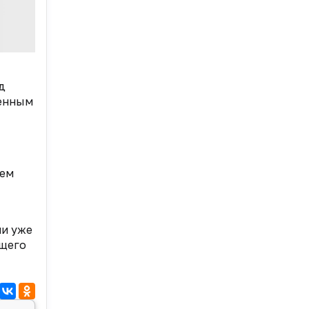
д
ленным
лем
ии уже
ущего