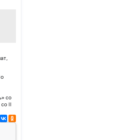
ат,
По
ь» со
со II