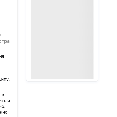
о
стра
ня
ципу,
 в
ить и
но,
лжно