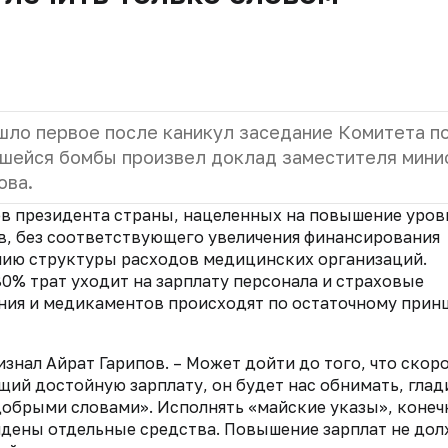
шло первое после каникул заседание Комитета п
вшейся бомбы произвел доклад заместителя мини
ова.
ов президента страны, нацеленных на повышение уров
, без соответствующего увеличения финансирования
нию структуры расходов медицинских организаций.
0% трат уходит на зарплату персонала и страховые
ания и медикаментов происходят по остаточному прин
изнал Айрат Гарипов. – Может дойти до того, что скоро
щий достойную зарплату, он будет нас обнимать, глад
 добрыми словами». Исполнять «майские указы», конеч
йдены отдельные средства. Повышение зарплат не до