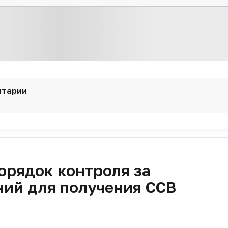
нтарии
орядок контроля за
ний для получения ССВ