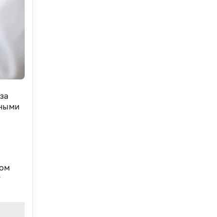
за
ьными
ком
у