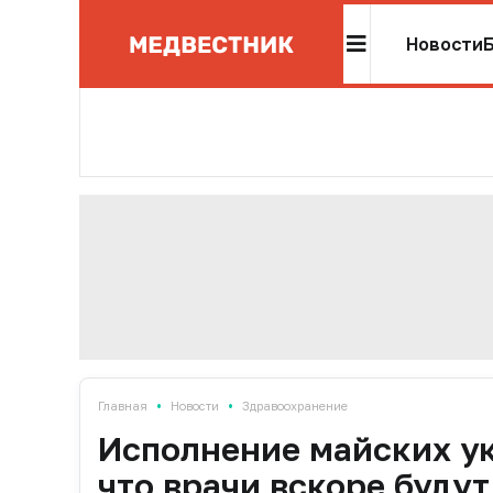
Новости
•
•
Главная
Новости
Здравоохранение
Исполнение майских ук
что врачи вскоре будут