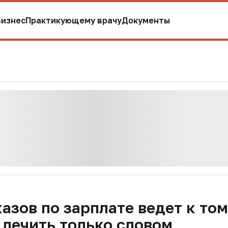
Бизнес
Практикующему врачу
Документы
азов по зарплате ведет к том
 лечить только словом