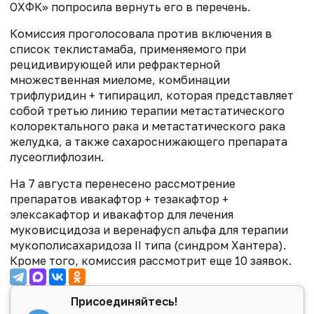
ОХФК» попросила вернуть его в перечень.
Комиссия проголосовала против включения в
список теклистамаба, применяемого при
рецидивирующей или рефрактерной
множественная миеломе, комбинации
трифлуридин + типирацил, которая представляет
собой третью линию терапии метастатического
колоректального рака и метастатического рака
желудка, а также сахароснижающего препарата
лусеоглифлозин.
На 7 августа перенесено рассмотрение
препаратов ивакафтор + тезакафтор +
элексакафтор и ивакафтор для лечения
муковисцидоза и веренафусп альфа для терапии
мукополисахаридоза II типа (синдром Хантера).
Кроме того, комиссия рассмотрит еще 10 заявок.
Присоединяйтесь!