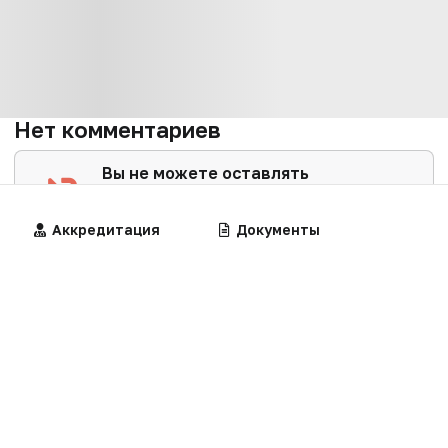
Нет комментариев
Вы не можете оставлять
комментарии
Пожалуйста,
авторизуйтесь
Алгоритмы
Аккредитация
Калькуляторы
Документы