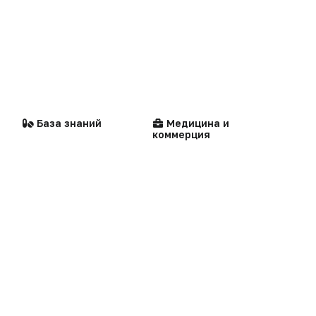
Мысли вслух
Кейсы
Стандарты
Компании
Технологии
медицинской помощи
Логотипы портала
Видео
Контакты
Репортаж
Написать в редакцию
База знаний
Медицина и
Интервью
коммерция
Praxis
MedNews
Факультет
«Политика конфиденциальности»
«Основные виды деятельности компании»