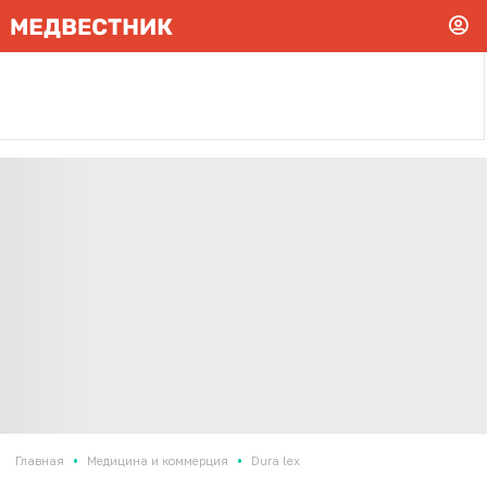
•
•
Главная
Медицина и коммерция
Dura lex