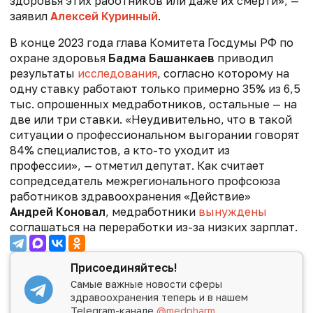
здоровья этих работников или даже их смерти», —
заявил
Алексей Куринный
.
В конце 2023 года глава Комитета Госдумы РФ по
охране здоровья
Бадма Башанкаев
приводил
результаты
исследования
, согласно которому на
одну ставку работают только примерно 35% из 6,5
тыс. опрошенных медработников, остальные — на
две или три ставки. «Неудивительно, что в такой
ситуации о профессиональном выгорании говорят
84% специалистов, а кто-то уходит из
профессии», — отметил депутат. Как считает
сопредседатель межрегионального профсоюза
работников здравоохранения «Действие»
Андрей Коновал
, медработники
вынуждены
соглашаться на переработки из-за низких зарплат.
Присоединяйтесь!
Самые важные новости сферы
здравоохранения теперь и в нашем
Telegram-канале
@medpharm
.