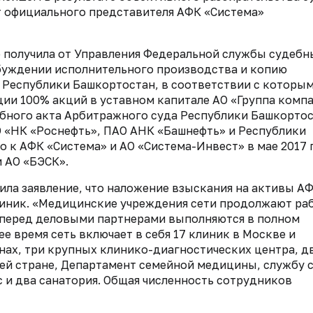
т официального представителя АФК «Система»
о получила от Управления Федеральной службы судебн
буждении исполнительного производства и копию
 Республики Башкортостан, в соответствии с которы
ии 100% акций в уставном капитале АО «Группа комп
ебного акта Арбитражного суда Республики Башкортос
О «НК «Роснефть», ПАО АНК «Башнефть» и Республики
о к АФК «Система» и АО «Система-Инвест» в мае 2017 
 АО «БЭСК».
ила заявление, что наложение взыскания на активы А
линик. «Медицинские учреждения сети продолжают ра
 перед деловыми партнерами выполняются в полном
ее время сеть включает в себя 17 клиник в Москве и
нах, три крупных клинико-диагностических центра, д
сей стране, Департамент семейной медицины, службу 
и два санатория. Общая численность сотрудников