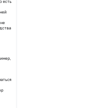
о есть
йней
лне
одства
ример,
маться
ор