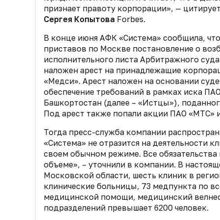
признает правоту корпорации», — цитируе
Сергея Копытова
Forbes.
В конце июня АФК «Система» сообщила, чт
приставов по Москве постановление о воз
исполнительного листа Арбитражного суда
наложен арест на принадлежащие корпорац
«Медси». Арест наложен на основании суд
обеспечение требований в рамках иска ПА
Башкортостан (далее – «Истцы»), поданног
Под арест также попали акции ПАО «МТС» и
Тогда пресс-служба компании распростран
«Система» не отразится на деятельности к
своем обычном режиме. Все обязательства
объеме», – уточнили в компании. В настоящ
Московской области, шесть клиник в регио
клинические больницы, 73 медпункта по в
медицинской помощи, медицинский велнес 
подразделений превышает 6200 человек.