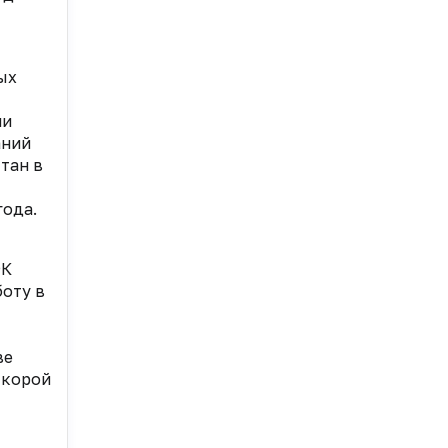
ых
ми
аний
тан в
года.
ФК
боту в
ве
скорой