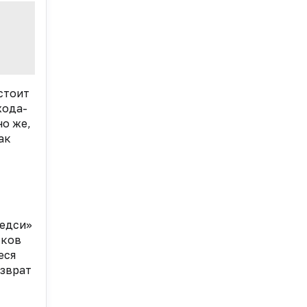
стоит
хода-
но же,
ак
Медси»
тков
еся
озврат