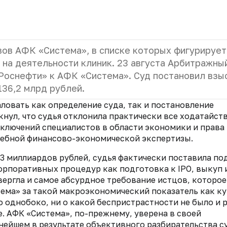
вов АФК «Система», в списке которых фигурирует
 на деятельности клиник. 23 августа Арбитражны
Роснефти» к АФК «Система». Суд постановил взы
136,2 млрд рублей.
ловать как определение суда, так и постановление
нул, что судья отклонила практически все ходатайст
ключений специалистов в области экономики и права
дебной финансово-экономической экспертизы.
3 миллиардов рублей, судья фактически поставила по
орпоративных процедур как подготовка к IPO, выкуп 
вергла и самое абсурдное требование истцов, которое
ема» за такой макроэкономический показатель как ку
 однобоко, ни о какой беспристрастности не было и р
. АФК «Система», по-прежнему, уверена в своей
ьнейшем в результате объективного разбирательства с