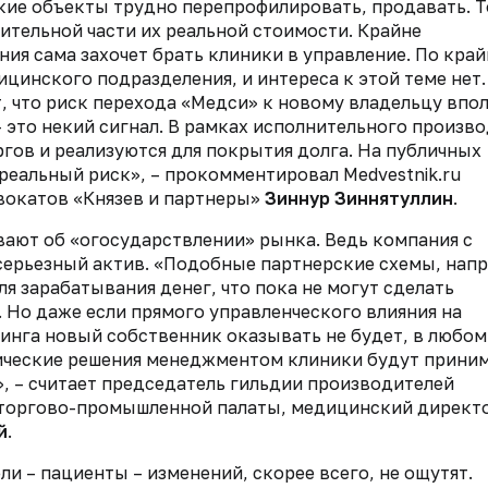
кие объекты трудно перепрофилировать, продавать. Т
чительной части их реальной стоимости. Крайне
ания сама захочет брать клиники в управление. По кра
ицинского подразделения, и интереса к этой теме нет.
 что риск перехода «Медси» к новому владельцу впо
– это некий сигнал. В рамках исполнительного произв
гов и реализуются для покрытия долга. На публичных
 реальный риск», – прокомментировал Medvestnik.ru
вокатов «Князев и партнеры»
Зиннур Зиннятуллин
.
ают об «огосударствлении» рынка. Ведь компания с
серьезный актив. «Подобные партнерские схемы, нап
я зарабатывания денег, что пока не могут сделать
 Но даже если прямого управленческого влияния на
инга новый собственник оказывать не будет, в любом
ические решения менеджментом клиники будут прини
, – считает председатель гильдии производителей
 торгово-промышленной палаты, медицинский директ
й
.
ли – пациенты – изменений, скорее всего, не ощутят.