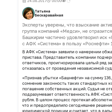
24.08.2017
00:00
Татьяна
Бескаравайная
Эксперты уверены, что взыскание акти
группа компаний «Медси», не отразится
Башкирии частично удовлетворил иск «
с АФК «Система» в пользу «Роснефти» 
В АФК «Система» заявили о намерении обжа
пристава. Представитель компании подчерк
ответчиков, проигнорировала целый ряд за
отказалась от проведения независимой су
«Признав убытки «Башнефти» на сумму 136,
сомнение законность таких стандартных к
погашение собственных акций. Судья не от
подразумевает ответственность АФК «Сист
рубля. В целом процесс протекал абсолютно
что и предопределило сегодняшнее решение
юридической позиции и считает, что в дал