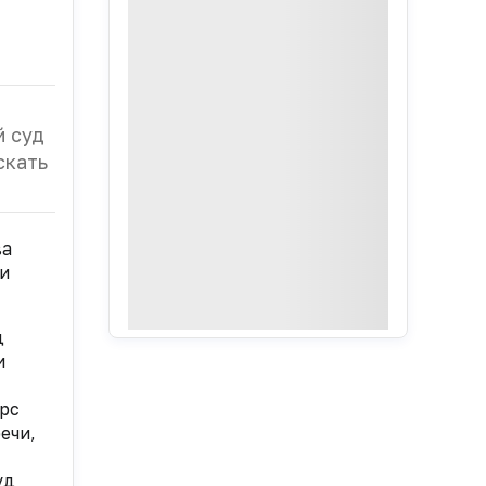
й суд
скать
ва
 и
д
и
рс
ечи,
уд