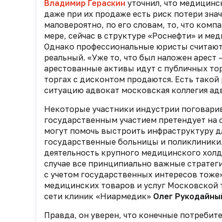
Владимир Гераскин
уточнил, что медицинс
даже при их продаже есть риск потери зна
маловероятно, по его словам, то, что комп
мере, сейчас в структуре «Роснефти» и мед
Однако профессиональные юристы считают,
реальный. «Уже то, что был наложен арест 
арестованные активы идут с публичных тор
торгах с дисконтом продаются. Есть такой
ситуацию адвокат московская коллегия ад
Некоторые участники индустрии поговарив
государственным участием претендует на 
могут помочь выстроить инфраструктуру дл
государственные больницы и поликлиники.
деятельность крупного медицинского холд
случае все принципиально важные стратег
с учетом государственных интересов тоже»
медицинских товаров и услуг Московской
сети клиник «Ниармедик»
Олег Рукодайны
Правда, он уверен, что конечные потребите