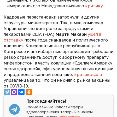
американского Минздрава вызвало
критику
.
Кадровые перестановки затронули и другие
структуры министерства. Так, в мае к
омиссар
Управления по контролю за продуктами и
лекарствами США (FDA)
Марти Макари
ушел в
отставку
после года скандалов и политического
давления. Консервативные республиканцы в
Конгрессе и антиабортные организации требовали
резко ограничить доступ к абортному препарату
мифепристон, а часть коалиции «Сделаем Америку
снова здоровой», сфокусированная на вакцинации
и продовольственной политике,
критиковала
управленца за то, что он не снял с рынка вакцины
от COVID‑19.
Присоединяйтесь!
Самые важные новости сферы
здравоохранения теперь и в нашем
Telegram-канале
@medpharm
.