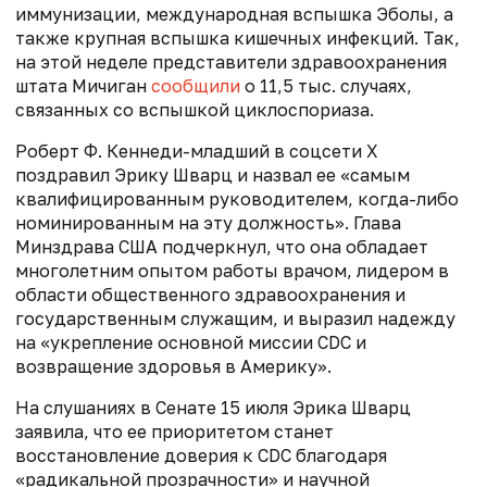
иммунизации, международная вспышка Эболы, а
также крупная вспышка кишечных инфекций. Так,
на этой неделе п
редставители здравоохранения
штата Мичиган
сообщили
о 11,5 тыс. случаях,
связанных со вспышкой циклоспориаза.
Роберт Ф. Кеннеди-младший в соцсети Х
поздравил Эрику Шварц и назвал ее «самым
квалифицированным руководителем, когда-либо
номинированным на эту должность». Глава
Минздрава США подчеркнул, что она обладает
многолетним опытом работы врачом, лидером в
области общественного здравоохранения и
государственным служащим, и выразил надежду
на «укрепление основной миссии CDC и
возвращение здоровья в Америку».
На слушаниях в Сенате 15 июля Эрика Шварц
заявила, что ее приоритетом станет
восстановление доверия к CDC благодаря
«радикальной прозрачности» и научной