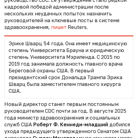
кадровой победой администрации после
нескольких неудачных попыток назначить
руководителей на ключевые посты в системе
здравоохранения,
пишет
Reuters.
Эрике Шварц 54 года. Она имеет медицинскую
степень Университета Брауна и юридическую
степень Университета Мэриленда. С 2015 по
2019 год занимала должность главного врача
Береговой охраны США. В первый
президентский срок Дональда Трампа Эрика
Шварц была заместителем главного хирурга
США.
Новый директор станет первым постоянным
руководителем CDC почти за год. В августе 2025
года министр здравоохранения и социальных
служб США
Роберт Ф. Кеннеди-младший
добился
ухода предыдущего утвержденного Сенатом США
директора
Сьюзан Монарес
менее чем через месяц